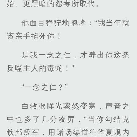
始、更黑暗的怨毒所取代。
他面目狰狞地咆哮：“我当年就
该亲手掐死你！
是我一念之仁，才养出你这条
反噬主人的毒蛇！”
“一念之仁？”
白牧歌眸光骤然变寒，声音之
中也多了几分凌厉，“当你勾结克
钦邦叛军，用赌场渠道往华夏境内