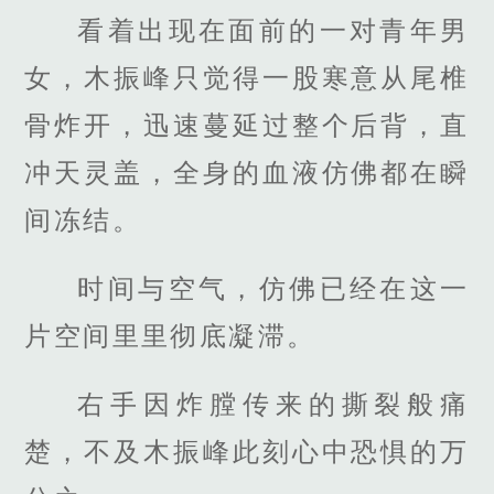
看着出现在面前的一对青年男
女，木振峰只觉得一股寒意从尾椎
骨炸开，迅速蔓延过整个后背，直
冲天灵盖，全身的血液仿佛都在瞬
间冻结。
时间与空气，仿佛已经在这一
片空间里里彻底凝滞。
右手因炸膛传来的撕裂般痛
楚，不及木振峰此刻心中恐惧的万