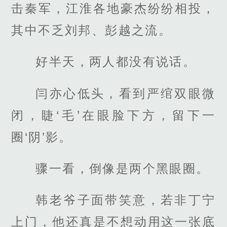
击秦军，江淮各地豪杰纷纷相投，
其中不乏刘邦、彭越之流。
好半天，两人都没有说话。
闫亦心低头，看到严绾双眼微
闭，睫‘毛’在眼脸下方，留下一
圈‘阴’影。
骤一看，倒像是两个黑眼圈。
韩老爷子面带笑意，若非丁宁
上门，他还真是不想动用这一张底