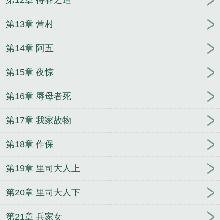
线阅读
六岁来逆袭系统我直升陆地神仙陆尘洛璃全
第13章 营村
文在线阅读
让你上恋综你搁那儿打巅峰赛陆鸣周韵
诗结局+后续
陆尘洛璃小说在线阅读
六岁来逆袭系
第14章 阿五
统我直升陆地神仙陆尘洛璃完整版阅读
陆尘洛璃系
统加持我六岁就登神
陆鸣周韵诗完整版阅读
陆尘洛
第15章 夜惊
璃最新章节在线阅读
第16章 辱母者死
第17章 我家故物
第18章 作保
第19章 里司大人上
第20章 里司大人下
第21章 兵家女