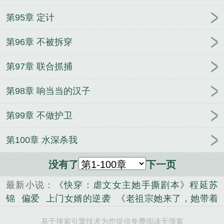
第95章 定计
第96章 不被拆穿
第97章 联合抓捕
第98章 响当当的汉子
第99章 不做护卫
第100章 水深杀我
没有了
下一页
最新小说：
《快穿：虐文女主她手撕剧本》程延苏
锦
偏爱
上门女婿的逆袭
《老祖宗她来了，她带着
空间走来了》方德佑林丛云
最强王爷：早朝时我从
基于搜索引擎技术为您提供免费阅读无弹窗