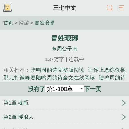
三七中文
首页
> 网游 >
冒姓琅琊
冒姓琅琊
东周公子南
137万字 | 连载中
相关推荐：
陆鸣周韵诗完整版阅读
让你上恋综你搁
那儿打巅峰赛陆鸣周韵诗全文在线阅读
陆鸣周韵诗
全文在线阅读
陆鸣周韵诗最新章节在线阅读
陆鸣周
没有了
下一页
韵诗小说在线阅读
六岁来逆袭系统我直升陆地神仙
陆尘洛璃最新章节在线阅读
让你上恋综你搁那儿打
第1章 魂瓶
巅峰赛陆鸣周韵诗结局+后续
让你上恋综你搁那儿打
巅峰赛陆鸣周韵诗小说在线阅读
陆尘洛璃最新章节
第2章 浮浪人
在线阅读
陆尘洛璃结局+后续
六岁来逆袭系统我直