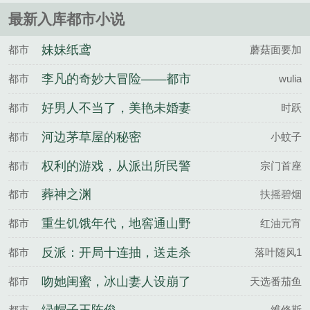
看！本书又名这个农家子明明很强却不讲......
最新入库都市小说
妹妹纸鸢
都市
蘑菇面要加
李凡的奇妙大冒险——都市
都市
wulia
篇
好男人不当了，美艳未婚妻
都市
时跃
急疯了
河边茅草屋的秘密
都市
小蚊子
权利的游戏，从派出所民警
都市
宗门首座
开始
葬神之渊
都市
扶摇碧烟
重生饥饿年代，地窖通山野
都市
红油元宵
肉管饱
反派：开局十连抽，送走杀
都市
落叶随风1
手女主
吻她闺蜜，冰山妻人设崩了
都市
天选番茄鱼
哭唧唧
都市
维修斯