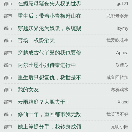
系列
在媚屌母猪丧失人权的世界
都市
gc121
我独自升级
重生后：带着小青梅赶山在
都市
龙都老乡亲
兴安岭
穿越妖界沦为奴隶，系统赐
都市
lzymy
我巨根逆袭
官场：权势滔天
都市
我爱吃花生
穿越成古代丫鬟的我也要修
都市
Apnea
仙
阿尔比恩小姐侍奉进行中
都市
瓜猹瓜
重生后只想复仇，救世是不
都市
咸鱼回转加
可能的
我的女友
都市
寒鸦戏水
云雨箱庭？大胆去干！
都市
Xiaod
修仙十年，重回都市我无敌
都市
我英语不好
她上岸提分手，我转身成领
都市
元明小阳