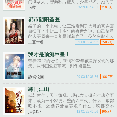
门继承人，智商独占鳌头，少年成名。她为了
得到超高智商的超级基因，不惜以身犯险只为
逸梦
09-13 18:19:31
210.6万
得到他。目标达成，本想逃之夭夭......
都市阴阳圣医
嫂子的一个来电，让王浩看到了大哥的真实面
目揭开了尘封二十多年的身世之谜。自己敬重
的大哥原来一直都是踩着自己上位的卑鄙小人
从小说自己聪明的父母，原来不过是因为自己
土豆本尊
09-08 02:40:32
250.7万
还有用能帮到大哥。身具仙医传承，为了报复
好大哥王涛，王浩和嫂子一拍即......
我才是顶流巨星！
带着2022的记忆，来到2008年被星探发现的那
天。从韩国爱豆顶流，到华娱巨星！......
静候轮回
09-03 18:36:56
166.9万
寒门江山
武朝末年，天下纷乱。现代农大研究生魂穿而
来，成为一个家徒四壁的农三代。什么，饭都
吃不饱，还要养活童养媳？什么，税都交不
起，还要服徭役？什么，匪都剿不完，异族还
推拿医生
12-01 22:42:56
465.7万
要来捣乱？你们都别逼我，逼急了要你们好