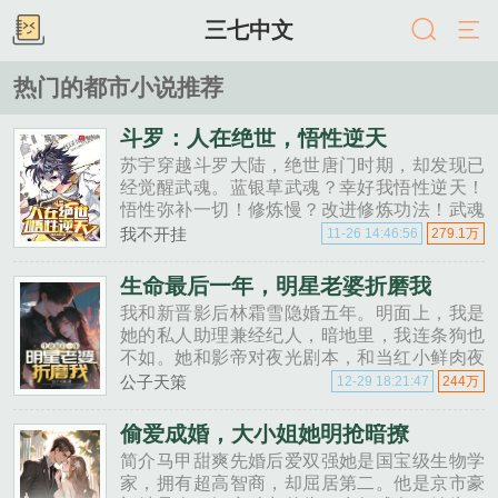
三七中文
热门的都市小说推荐
斗罗：人在绝世，悟性逆天
苏宇穿越斗罗大陆，绝世唐门时期，却发现已
经觉醒武魂。蓝银草武魂？幸好我悟性逆天！
悟性弥补一切！修炼慢？改进修炼功法！武魂
差？九个魂环全加生命属性，最大限度挖掘蓝
我不开挂
11-26 14:46:56
279.1万
银草本质！魂技没有攻击力？那就自创魂技！
神王，看到了没，这才是蓝银草的正......
生命最后一年，明星老婆折磨我
我和新晋影后林霜雪隐婚五年。明面上，我是
她的私人助理兼经纪人，暗地里，我连条狗也
不如。她和影帝对夜光剧本，和当红小鲜肉夜
宿酒店，被记者堵了一天一夜无法离开。直到
公子天策
12-29 18:21:47
244万
我决定放弃工作，远离这个城市。林......
偷爱成婚，大小姐她明抢暗撩
简介马甲甜爽先婚后爱双强她是国宝级生物学
家，拥有超高智商，却屈居第二。他是京市豪