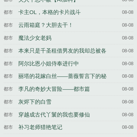
卡主OL，本格的卡片战斗
都市
08-08
云雨箱庭？大胆去干！
都市
08-08
魔法少女老妈
都市
08-08
本来只是千圣租借男友的我却总被各
都市
08-08
种女孩子逆推？！
阿尔比恩小姐侍奉进行中
都市
08-08
丽塔的花嫁白丝——蔷薇誓言下的秘
都市
08-08
密纵情
李凡的奇妙大冒险——都市篇
都市
08-08
灰烬下的白雪
都市
08-08
穿越成古代丫鬟的我也要修仙
都市
08-08
补习老师猎艳笔记
都市
08-08