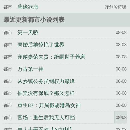
导秘书
孽缘欲海
都市
弹剑吟诗啸
最近更新都市小说列表
第一天骄
都市
08-08
离婚后她惊艳了世界
都市
08-08
穿越妻荣夫贵：绝嗣世子养崽
都市
08-08
万古第一神
都市
08-08
从乡镇公务员到权力巅峰
都市
08-08
抽奖没有保底？那又怎样
都市
08-08
重生87：开局截胡港岛女神
都市
08-08
官场：重生后我无人可挡
都市
08-08
夫人十恶不赦【AI加料】
都市
08-08