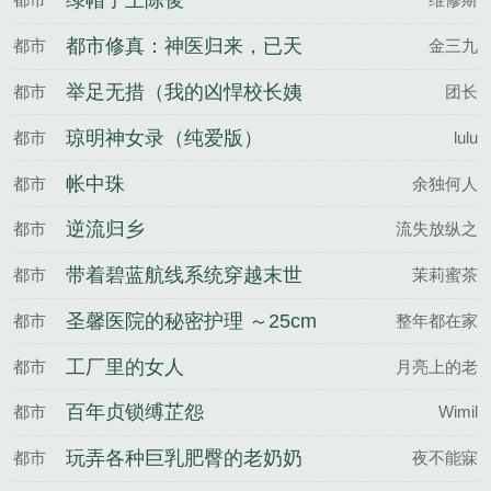
绿帽子王陈俊
都市修真：神医归来，已天
都市
金三九
下无敌
举足无措（我的凶悍校长姨
都市
团长
妈，严厉总裁妈妈，武斗派
琼明神女录（纯爱版）
都市
lulu
体育老师被学弟逐一攻陷）
帐中珠
都市
余独何人
逆流归乡
都市
流失放纵之
带着碧蓝航线系统穿越末世
都市
茉莉蜜茶
圣馨医院的秘密护理 ～25cm
都市
整年都在家
恐怖巨屌在私人医院被彻底
工厂里的女人
都市
月亮上的老
榨干～
百年贞锁缚芷怨
都市
Wimil
玩弄各种巨乳肥臀的老奶奶
都市
夜不能寐