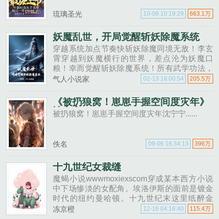
琉璃圣光
10-08 10:19:29
663.1万
妖魔乱世，开局觉醒斩妖除魔系统
穿越系统加点节奏快斩妖除魔同境无敌！李玄
霄穿越到妖魔横行的世界，差点沦为妖魔口
粮！幸而觉醒斩妖除魔系统！所有武学功法，
他看一遍，就会被系统收录其中！斩杀妖魔获
气人小说家
02-13 18:00:54
205.5万
得的妖魔值，可以用来......
《被扔狼窝！崽崽手握空间度灾年》
沈宁宁
被扔狼窝！崽崽手握空间度灾年沈宁宁......
佚名
09-06 16:34:13
396万
十九世纪女裁缝
魔蝎小说wwwmoxiexscom穿成某本西方小说
中下场惨淡的女配角。埃洛伊斯的面前是镀金
时代的纽约曼哈顿。十九世纪末这里纸醉金
迷，海港繁华。可原主目前还是个小姑娘，尚
冻京橙
12-16 04:18:40
115.4万
与弟弟住在舅妈家。......