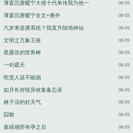
沉唐暖宁无删减完整版
薄宴沉唐暖宁大佬十代单传我为他一
08-09
胎生四宝笔趣阁
薄宴沉唐暖宁全文+番外
08-09
六岁来逆袭系统？我直升陆地神仙
08-09
文明之万象王座
08-09
星露谷的世界树
08-09
一剑霸天
08-09
吃货人设不能崩
08-09
如月长存怪异收集备忘录
08-09
林子淙的好天气
08-09
囚吻
08-09
嘉靖感而有孕之后
08-09