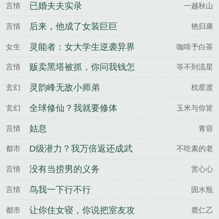
的绝配
已婚夫夫实录
言情
一越秋山
后来，他成了女装巨巨
言情
艳归康
灵能者：女大学生逆袭异界
女生
咖啡予白茶
之主
贩卖黑塔被抓，你问我钱怎
言情
等不到流星
么花
灵韵峰无敌小师弟
玄幻
枕星渡
全球修仙？我就要修体
玄幻
玉米与你皆
姑息
言情
青容
D级潜力？我万倍返还成武
都市
不吃素的老
神！
没有当捞男的义务
言情
赏心心
鸟我一下行不行
言情
固水瓶
让你住女寝，你说把室友攻
都市
鹿仁乙