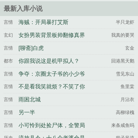
最新入库小说
海贼：开局暴打艾斯
言情
半只龙虾
女扮男装背景板帅翻修真界
玄幻
我真的要哭
[聊斋]白虎
言情
玄金
你跟我说这是机甲拟人？
都市
回港黑天鹅
争夺：京圈太子爷的小少爷
言情
雪见东山
不是看我笑就烦？不笑了你
言情
鱼里棠
哭什么
雨困北城
言情
月沾衣
另一半
言情
高柳绿槐
小可怜到处捡尸体，全警局
言情
来条咸鱼吗
追着宠
历史
世子风流