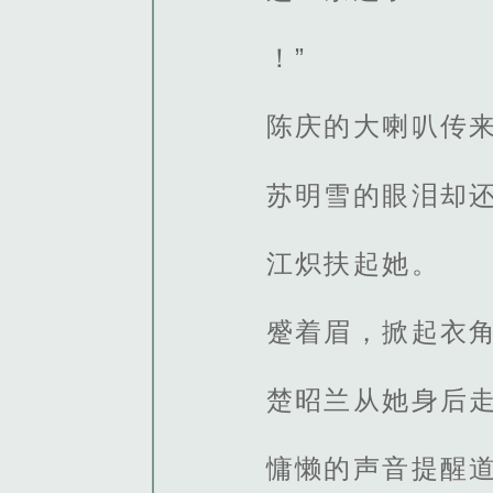
！”
陈庆的大喇叭传
苏明雪的眼泪却
江炽扶起她。
蹙着眉，掀起衣
楚昭兰从她身后
慵懒的声音提醒