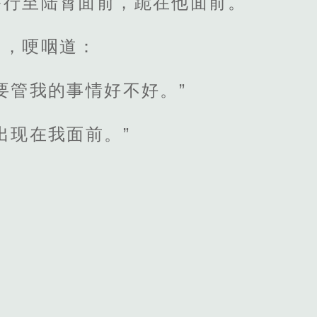
膝行至陆霄面前，跪在他面前。
中，哽咽道：
要管我的事情好不好。”
出现在我面前。”