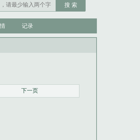
搜 索
情
记录
下一页