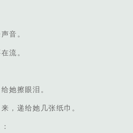
来声音。
还在流。
角给她擦眼泪。
走来，递给她几张纸巾。
道：