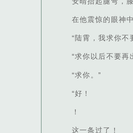
安晴抬起腿弯，
在他震惊的眼神
“陆霄，我求你不
“求你以后不要再
“求你。”
“好！
！
这一条过了！