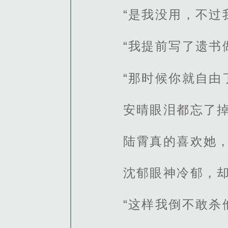
“是我没用，不过
“我提前写了遗书
“那时候你就自由
安晴眼泪都忘了
陆霄真的喜欢她
沈郁眼神冷郁，
“这样我倒不敢杀