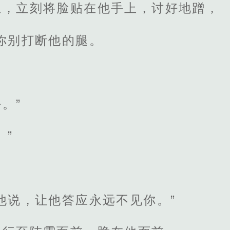
思，立刻将脸贴在他手上，讨好地蹭，
你别打断他的腿。
。
。”
。”
他说，让他答应永远不见你。”