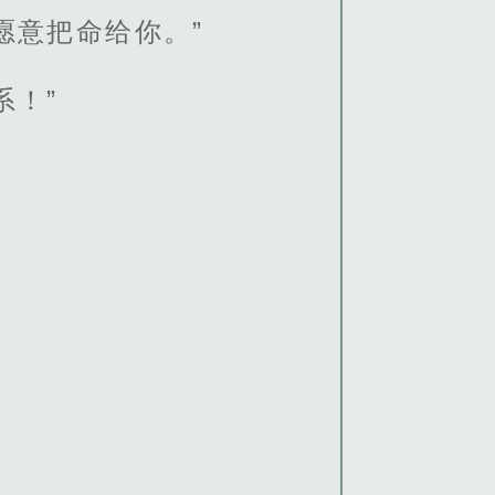
愿意把命给你。”
系！”