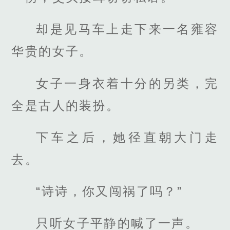
却是见马车上走下来一名雍容
华贵的女子。
女子一身衣着十分的另类，完
全是古人的装扮。
下车之后，她径直朝大门走
去。
“诗诗，你又闯祸了吗？”
只听女子平静的喊了一声。