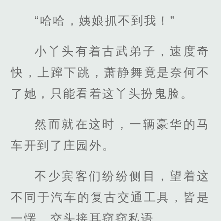
“哈哈，姨娘抓不到我！”
小丫头有着古武弟子，速度奇
快，上蹿下跳，萧静舞竟是奈何不
了她，只能看着这丫头扮鬼脸。
然而就在这时，一辆豪华的马
车开到了庄园外。
不少宾客们纷纷侧目，望着这
不同于汽车的复古交通工具，皆是
一愣，交头接耳窃窃私语。