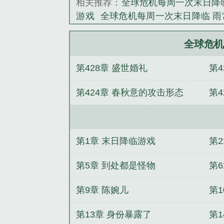
相关推荐：
全球危机每周一次末日降
扎时，牧尘逸已
游戏
全球危机每周一次末日降临 雨
匕！”“恭喜玩
降临笔趣阁
全球危机每周一次末日
本【时间逆转】
TXT
全球危机每周一次末日降临免费t
全球危机
你就通关了？
每周一次末日降临 雨常在 Txt
全球危
为！...
第428章 盛世婚礼
第
危机每周一次末日降临百度百科
全
《全球危机：每
次末日降临的游戏剧情
全球危机问
第424章 春秋意的攻击形态
第4
机在线观看
全球危机每周一次末日
影
全球危机
全球危机每周一次末
想当终极反派
抢我姻缘？转身嫁暴
小叔拐进民政局
LOL：爱锐评的我
第1章 末日降临游戏
第
书女配的系统拿捏了
绝嗣王爷得知
町
是病秧子但精通玄学，嘎嘎乱杀
的
第5章 到处都是怪物
第
第9章 陈婉儿
第
第13章 身份暴露了
第1