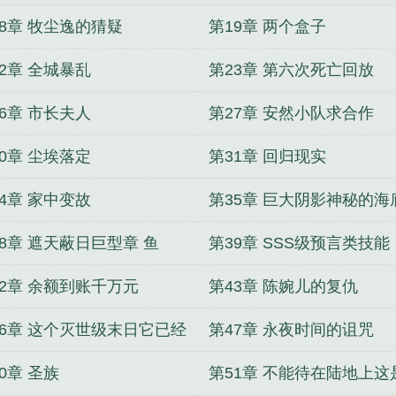
18章 牧尘逸的猜疑
第19章 两个盒子
2章 全城暴乱
第23章 第六次死亡回放
6章 市长夫人
第27章 安然小队求合作
0章 尘埃落定
第31章 回归现实
4章 家中变故
第35章 巨大阴影神秘的海
物
38章 遮天蔽日巨型章 鱼
第39章 SSS级预言类技能
42章 余额到账千万元
第43章 陈婉儿的复仇
46章 这个灭世级末日它已经
第47章 永夜时间的诅咒
了
0章 圣族
第51章 不能待在陆地上这