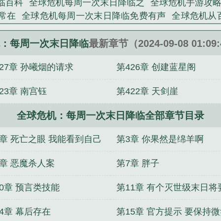
临百科
全球危机每周一次末日降临之
全球危机手游攻
经想好如何通关了！“恭喜玩家解决了本次副本【傀儡
常在
全球危机每周一次末日降临免费有声
全球危机从
家解决了本次副本【深海巨怪】的末日源头，获得S级技能
降临免费
全球危机每周一次末日降临女主
全球危机
的末日源头，获得SSS级技能：湮灭之剑！”……王梓晨
xt
全球危机每周一次末日降临 第291章
全球危机每周
：每周一次末日降临
最新章节（2024-09-08 01:0
末日管理局局长：牧尘逸同志，您的生命安全牵动着全人
机每周一次末日降临 txt
电影全球危机
全球 危机
全
427章 孙曦烟的请求
第426章 创建蓝星阁
球危机每周一次末日降临167
全球危机每周一次末日降临 t
周一次末日降临》是雨常在精心创作的科幻类小说。
题
末世之全球危机
全球危机每周一次末日降临
全球危
23章 南宫钰
第422章 天剑崖
降临类似
全球危机每周一次末日降临漫画
全球危机每
日降临免费听书
签到一整年，我出世即无敌！
末世：开
全球危机：每周一次末日降临全部章节目录
君夺后位
短命老公还活着，夫人把他狠狠宠
全球末世：
，成了职业通天代
内海湾城市的等待
江教授宠坏的小祖
2章 死亡之眼 我能看到自己
第3章 你果然是绵羊啊
自己有娃后，杀疯了
锦心绣缘，农门王妃美又飒
傅先
雪沉沉
普攻永久加生命，这个弓箭手有亿点肉！
破产
死亡
6章 恶魔杀人案
第7章 胖子
10章 预言类技能
第11章 有个灭世级末日将
临现实
4章 幕后存在
第15章 官方提示 要保持