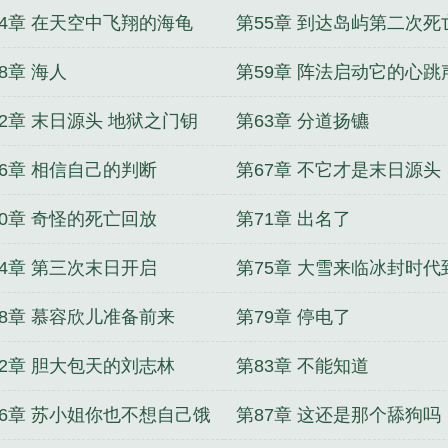
局
54章 在天空中飞翔的海龟
第55章 到达岛屿第二次死
放
8章 海人
第59章 阵法启动它的心跳
62章 末日源头 地狱之门钥
第63章 分道扬镳
66章 相信自己的判断
第67章 不它才是末日源头
70章 奇怪的死亡回放
第71章 出名了
74章 第三次末日开启
第75章 大雪来临冰封时代
78章 慕容欣儿准备前来
第79章 停电了
82章 胆大包天的刘志林
第83章 不能知道
86章 苏小姐你也不想自己饿
第87章 这还是那个舔狗吗