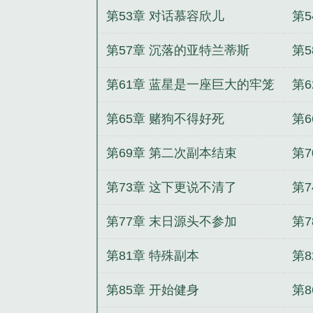
第53章 对话慕容欣儿
第
第57章 沉落的亚特兰蒂斯
第5
第61章 蓝星是一座巨大的牢笼
第
匙
第65章 赌狗不得好死
第
第69章 第二次副本结束
第
第73章 这下更说不清了
第
第77章 末日源头不参加
第
第81章 特殊副本
第
第85章 开始健身
第