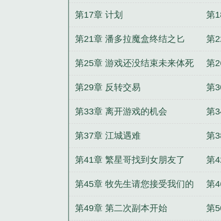
第17章 计划
第
第21章 潘多拉魔盒终结之匕
第2
第25章 游戏还没结束未来体死
第2
亡
第29章 反转交易
第3
第33章 离开游戏的机会
第3
第37章 江城遇难
第
第41章 繁星哥找到女朋友了
第
第45章 牧先生请您接受我们的
第
保护
来
第49章 第二次副本开始
第5