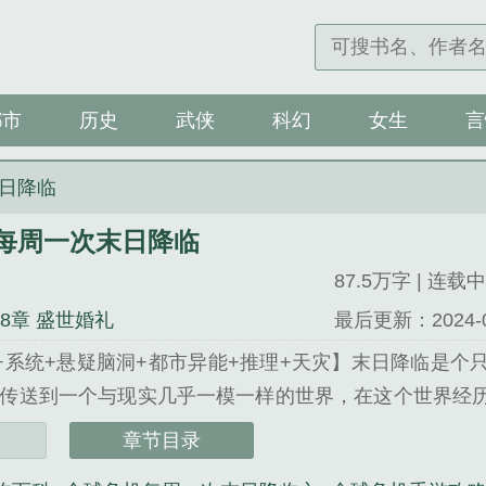
都市
历史
武侠
科幻
女生
言
日降临
每周一次末日降临
87.5万字 | 连载中
28章 盛世婚礼
最后更新：2024-09-
+系统+悬疑脑洞+都市异能+推理+天灾】末日降临是个
传送到一个与现实几乎一模一样的世界，在这个世界经
能，而玩家的任务是活下去！牧尘逸意外成为末日降临的
章节目录
眼可以让牧尘逸看到自己未来死亡前经历的画面。在无