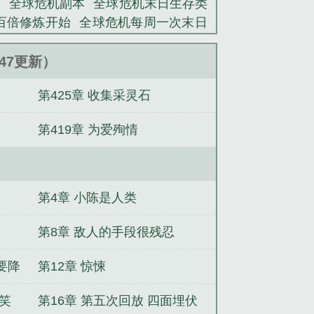
略
全球危机副本
全球危机末日生存类
王国】的末日源头，获得道具：终结之
百倍修炼开始
全球危机每周一次末日
：审判天平！”“恭喜玩家解决了本次副
电影在线
全球危机每周一次末日降临
：不是牧兄弟，我们还没适应末日呢，
一次末日降临 雨常在百度
全球危机
9:47更新）
类的命运，我们强烈谴责你的涉险行
球危机百倍修炼
全球危机笔趣阁
全球
第425章 收集采灵石
xt百度
全球危机的
全球危机每周一
机每周一次末日降临女主是谁
全球危
第419章 为爱殉情
周一次末日降临在线观看
全球末日电
局白嫖十亿军火
斗罗2：本体大小姐
开局觉醒吞魂天赋
离婚当天，被前夫
宗甜翻了
大佬的同桌超级甜
我把穿
第4章 小陈是人类
生忽然黏她上瘾
柯南之民风淳朴米花
千金重生退婚，转头下乡养猪
第8章 敌人的手段很残忍
要降
第12章 惊悚
微笑
第16章 第五次回放 四面埋伏