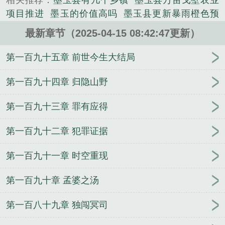
相关推荐：
墨玉县有几个乡镇
墨玉县万亩戈壁农业
项目推进
墨玉的价值高吗
墨玉县更新暴雨橙色预
警
墨玉县属于新疆哪个地区
墨玉石价格多少钱
墨
最新章节（2025-04-15 08:42:47更新）
玉产地有哪些地方
墨玉县小学举行颁奖大会
墨雨云
间
墨玉交警坚守一线护平安
墨玉和黑青玉的区别
第一百九十五章 前世今生大结局
墨玉属于什么档次
墨玉图片
墨玉县种下三千亩致富
果
墨玉县40.66万亩核桃春管收尾
墨玉无事牌大概
第一百九十四章 归隐山野
多少钱
墨玉县发布暴雨橙色预警
墨玉麒麟传全文阅
第一百九十三章 罪有应得
读
墨玉神竹
墨玉县首座室内智慧菜市开业
墨玉是
什么玉?有价值吗
墨玉是和田玉吗
墨玉少年跨界逐
第一百九十二章 犯罪证据
梦
墨玉价格
墨玉县属于哪个市
墨玉值钱吗
墨玉
河在哪里
墨玉是什么玉
墨玉天气
墨玉太极
墨玉
第一百九十一章 时空重现
打灯什么颜色最好
墨玉是什么玉值钱吗
墨玉肉鸡远
销乌兹别克斯坦
墨玉杯全国篮球赛落幕
墨玉妇幼专
第一百九十章 孟婆之汤
家赴四十七团服务
墨玉麒麟
墨玉手镯的价格一般是
多少
墨玉县中医医院项目复工
墨玉打灯什么颜色
第一百八十九章 独闯冥司
墨玉的价格一般是多少
墨玉打灯不透是真的吗
墨玉