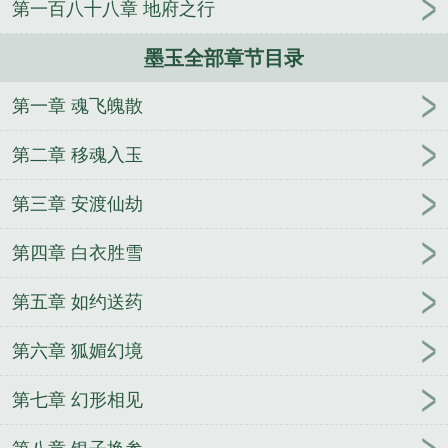
第一百八十八章 地府之行
手镯
墨玉麒麟传
墨玉原石图片
墨玉有什么功效与
作用
墨玉老王长茄出口海外
墨玉珠
墨玉珠和墨彩
墨玉全部章节目录
环什么关系
墨玉价格大概多少
墨玉县
墨玉菩提是
天然的吗
墨玉打灯不透是真玉吗
墨玉县鲜乐源农贸
第一章 魂飞魄散
市场加速建设
墨玉石的功效与作用
墨玉县发布雷电
黄色预警
墨玉多少钱一克
墨玉透光吗
墨玉县第二
第二章 移魂入玉
小学举行运动会
墨玉澡的功效
墨玉绿是什么颜色
墨玉县天气预报
墨玉县科技教师培训班开班
墨玉粉
第三章 安渡仙劫
泡澡功效及作用
墨玉县石榴籽促进会成立
墨玉五行
第四章 白衣胜雪
属性是什么
墨玉图片大全大图
墨玉鉴别最简单方
法
李令歌李平安小说笔趣阁
无限神职
爱情进行
第五章 如约送药
曲
第一狂妃：废柴三小姐
唐逸孔诗岚小说笔趣阁
闲云三绝录
销魂殿之霸气侧漏
李令歌李平安镇守魔
第六章 狐媚幻境
渊十万年你们却要灭我全族结局免费
叶青高清月为
你入狱你却提离婚结局免费
破产之后
高武：一元秒
第七章 幻形相见
杀，超脱成神
领主：从开拓骑士开始
万界鉴宝师：
捡漏成神
迪迦：从哥尔赞开始加点进化
恶女流放垃