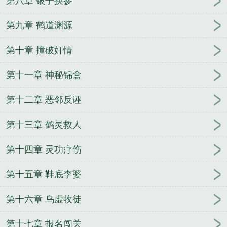
第八章 银子换参
圾星，靠白嫖系统逆袭
完整版李令歌李平安
完整版
叶青高清月
敕令
开局成死囚，不领媳妇就砍头！
第九章 鹤道渊源
穿进年代文我不走剧情
第十章 撞破奸情
第十一章 神秘锦盒
第十二章 恶邻反诬
第十三章 鹤灵救人
第十四章 灵功疗伤
第十五章 鞋底李婆
第十六章 乌虚收徒
第十七章 报名闯关