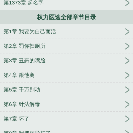
第1373章 起名字
前当宝婚后草，离婚不伺候了
重生77，从赶山开始
带知青姐妹鱼肉满
玄幻：被囚百年，开局吸干女族
权力医途全部章节目录
长修为
刚修成紫霄神雷，就遇到百鬼夜行
让你去发
财，你却在异界当
文娱：一首起风了震惊全网
重
第1章 我要为自己而活
生：韩城乐子人
离谱！小殿下刚回家就被拐跑了！
舅舅祁同伟，从塔寨三房一路狂飙
乱世狂龙，从打
第2章 罚你扫厕所
猎开始杀穿朝堂
三年替身，她出逃成为白月光
说好
清心寡欲，七零老公却半夜敲窗
喜棺开，暴戾王爷
第3章 丑恶的嘴脸
天天搞反差
下堂主母重生后杀疯了
重生之道修今
第4章 跟他离
生
第5章 千万别动
第6章 针法解毒
第7章 坏了