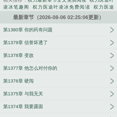
相关推荐：
权力最新章节全文免费阅读
权力医途叶
凌冰笔趣阁
权力医途叶凌冰免费阅读
权力医途
TXT
权力之途免费阅读
权力全文阅读
权力医途端
最新章节（2026-08-06 02:25:06更新）
午
权力医途TXT免费全本
权力医途林凡与叶凌冰
权力医途TXT百度
权力医途林凡最新章节更新查询
第1380章 你的药有问题
权力医途纵横中文网
权力医途在线阅读
权力医途全
文免费阅读
权力医途林凡免费阅读全文
权力医途林
第1379章 信誉坏透了
凡
权力全本
权利仕途免费全文阅读
权力医途林凡
第1378章 变故
叶凌冰感情线
权力之途阅读全文
权力医途百度百
科
权力征途最新章节
权力医途 端午
权力之途
权
第1377章 他怎么对付你的
力医途免费阅读
权力医途txt
权力仕途全文免费阅
读
权力医途叶凌冰全文免费阅读最新章节更新时间
第1376章 硬闯
权力医途林凡叶凌冰
权力征途全文免费阅读
权力全
文阅读免费阅读
权力权力征途全文阅读
权利途佂
第1375章 与我无关
权力医途大结局是什么
权力佂途
权力医途笔趣阁
被赶往封地就藩，陛下何故谋反？
大衍极道经
渣总
第1374章 我要露面
别跪了，我和你小舅已二胎
逆天球神
深夜学园
婚