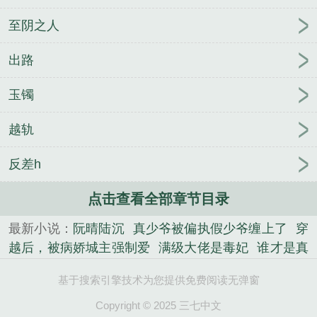
至阴之人
出路
玉镯
越轨
反差h
点击查看全部章节目录
最新小说：
阮晴陆沉
真少爷被偏执假少爷缠上了
穿
越后，被病娇城主强制爱
满级大佬是毒妃
谁才是真
正的主角
安然入睡
温繁顾南译
裁员裁到大动脉，
基于搜索引擎技术为您提供免费阅读无弹窗
女总裁自找的！
枉生录2——花尽酒阑春到也
撩
宠：麻了！闪婚的男人暗恋我
绿茶女友
《上辈子男
Copyright © 2025 三七中文