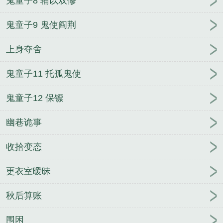
鬼童子8 辅以双修
更新
色中饿鬼形容什么
色中饿鬼讲了什么
色中饿
鬼的近义词
色中饿鬼1V1
色中饿鬼是成语吗?
色中
鬼童子9 鬼使阎荆
饿鬼中的女主是鬼吗
色中饿鬼是什么生肖
色中饿
上身夺舍
鬼
绿茶女友
《王妃她会妙手回春》谢姣梁夜珣
真
少爷被偏执假少爷缠上了
安然入睡
分手后被装乖学
鬼童子11 托孤鬼使
弟钓住了
裁员裁到大动脉，女总裁自找的！
谁才是
真正的主角
玲珑策
七零拐个知青当爸爸
我的仙狐
鬼童子12 保镖
爱人
穿越后，被病娇城主强制爱
雪色如何，但问
取、庭前柳
《上辈子男人的爱与不爱一直都有迹可
幽巷诡事
循》余初夏梁时叙
算个命，怎么就热搜了？
阮晴陆
沉
温繁顾南译
宋惜惜战北望易昉
枉生录2——花尽
收拾变态
酒阑春到也
满级大佬是毒妃
撩宠：麻了！闪婚的男
更衣室暧昧
人暗恋我
秋后算账
围困