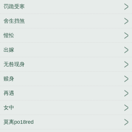
罚跪受寒
舍生挡煞
惺忪
出嫁
无咎现身
赎身
再遇
女中
莫离po18red