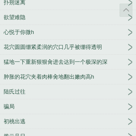
扑朔迷离
欲望难隐
心悦于你微h
花穴圆圆绷紧柔润的穴口几乎被绷得透明
猛地一下重新狠狠肏进去达到一个极深的深
肿胀的花穴夹着肉棒肏地翻出嫩肉高h
陆氏过往
骗局
初桃出逃