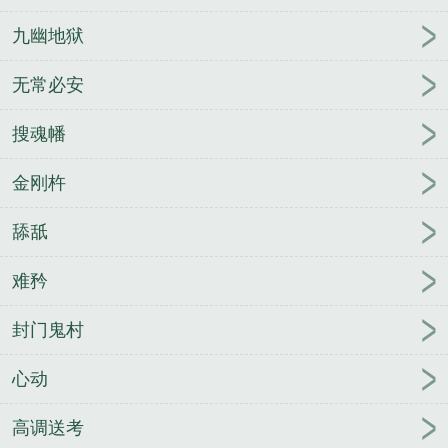
九幽地狱
无常必安
搜魂幡
金刚杵
舔舐
难矜
封门鬼村
心动
高调送考