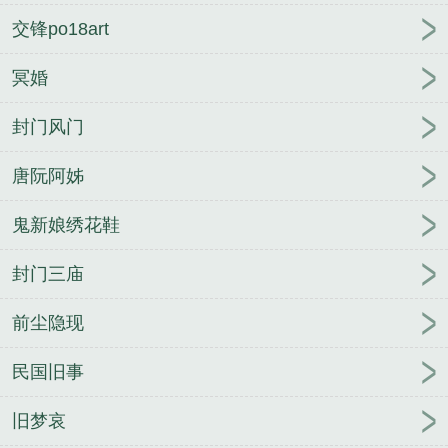
交锋po18art
冥婚
封门风门
唐阮阿姊
鬼新娘绣花鞋
封门三庙
前尘隐现
民国旧事
旧梦哀