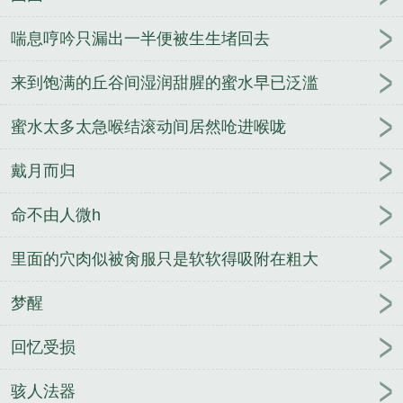
喘息哼吟只漏出一半便被生生堵回去
来到饱满的丘谷间湿润甜腥的蜜水早已泛滥
蜜水太多太急喉结滚动间居然呛进喉咙
戴月而归
命不由人微h
里面的穴肉似被肏服只是软软得吸附在粗大
梦醒
回忆受损
骇人法器