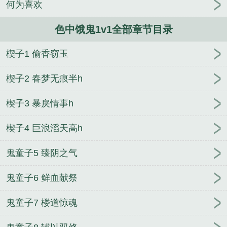
何为喜欢
中饿鬼1v1(灵异甜宠h) 章节
色中饿鬼的下半句
色中
饿鬼财上罗刹什么意思
色中饿鬼是僧家 尼扮由来不
色中饿鬼1v1全部章节目录
较差 意思
色中饿鬼打准确一肖
色中饿鬼1v1的结
局
色中饿鬼1v1(灵异H)
色中饿鬼下一句是什么
水
楔子1 偷香窃玉
浒传对和尚的评价色中饿鬼
色中饿鬼打一动物生肖
色中饿鬼电影原型
色中饿鬼1v1灵异甜宠
色中饿狼
楔子2 春梦无痕半h
是什么意思
财上罗刹
色中饿鬼[笑哭
色中恶鬼电影
完整版超清国语全屏
色中饿鬼同义词
色中饿鬼怎么
楔子3 暴戾情事h
治
色中恶鬼中文
色中饿鬼1v1(灵异甜宠h) 作者子
楔子4 巨浪滔天高h
茕
色中饿鬼什么意思呢
色中饿鬼1v1(灵异H)子茕
著
弄假成真说祖风
色中饿鬼1v1h
色中饿鬼大结
鬼童子5 臻阴之气
局
弄假成真说祖风啥意思
色中饿鬼电影介绍
为什
么说和尚是色中饿鬼
色中饿鬼是什么生肖?
色中饿
鬼童子6 鲜血献祭
鬼未
色中饿鬼1v1(灵异H)作者子茕
色中饿狼是成语
嘛
色中饿鬼1v1(灵异H)最新章节_花X圆圆
色中饿鬼
鬼童子7 楼道惊魂
英文
色中饿鬼是指什么生肖
色中饿鬼兽中狨
色中
饿鬼是不是成语
色中饿鬼近义词
色中饿鬼1v1没有