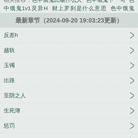
相关推荐：
色中饿鬼比喻什么人
色中饿鬼下一句
色
来爷爷因病去世，家产被姑姑一家夺去，她被...
中饿鬼1v1灵异H
财上罗刹是什么意思
色中饿鬼
《色中饿鬼1v1》是子茕精心创作的武侠类小说。
1v1byby全文阅读
色中恶鬼
色中饿鬼1v1在线阅读
最新章节（2024-09-20 19:03:23更新）
色中恶鬼是成语吗
色中饿鬼讲述的是什么
色中饿鬼
是指什么动物
色中饿鬼指的是那个生肖
色中饿鬼
反差h
1v1(灵异甜宠H)作者子茕
色中饿鬼猜一个生肖
色中
饿鬼电影演员
色中饿鬼1v1(灵异H) 作者子茕
色中
越轨
饿鬼电影百度百科
色中饿鬼1v1(灵异H)最
色中饿鬼
玉镯
打一个准确生肖
色中饿鬼指什么生肖
色中饿鬼是指
什么意思
色中饿鬼演员
色中饿鬼上一句是什么
色
出路
中饿狼是成语吗
色中饿鬼打一生肖答案
色中饿鬼
1v1(灵异甜宠h)(子茕)最
色中饿鬼1v1灵异文
一个字
至阴之人
僧二个字和尚三个字四个字色中饿鬼
色中饿鬼1v1 灵
异
色中饿鬼1v1的
色中饿鬼的下一句是什么
色中
生死簿
饿鬼代表什么动物
色中恶鬼是什么意思
色中饿鬼形
容什么动物
色中饿鬼后半句是什么
色中饿鬼财上罗
惩罚
刹指什么生肖
色中饿鬼准确生肖答案
财中罗刹
色