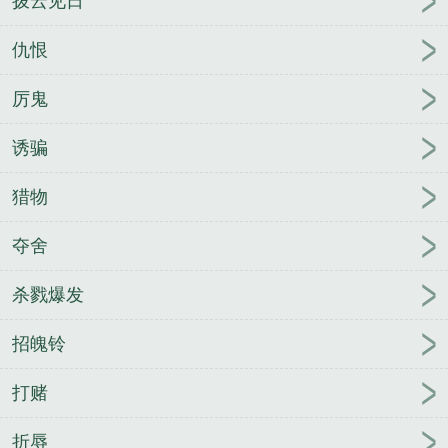
拨云见日
仇恨
厉鬼
诱骗
猎物
夺舍
杀戮爆发
招魄铃
打赌
折辱