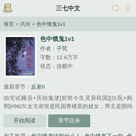
三七中文
首页
> 武侠 >
色中饿鬼1v1
色中饿鬼1v1
作者：
子茕
字数：12.6万字
状态：连载中
最新章节：
反差h
凶宅试睡员×历劫鬼使[前世今生灵异民国][白阮×阎
荆]#9825;女主前世是民国青楼里的妓女，男主是阴间
的鬼使#9825;主现代，轻松甜宠，高含糖量，民国前
开始阅读
章节目录
世微虐父母双亡的白阮从小就被做阴阳先生的爷爷告
知，说她八字纯阴是天煞孤星命，她对此嗤之以鼻后