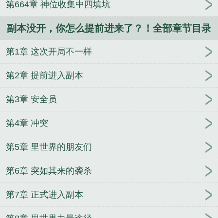
第664章 神位收集中四填坑
前进来了免费阅读
副本打完了怎么出去
你怎么提前
进来了 篱笆好文学网
没有副本
副本出来了怎么进
副本没开，你怎么提前进来了？！全部章节目录
去
副本没开你怎么提前进来了TXT
副本开了不去会
怎么样
副本怎么过
副本没开你怎么提前进来了笔趣
第1章 这次开局不一样
阁无弹窗
wow副本没进去
副本在哪
你怎么提前进
来了?!
副本没结束下线
副本没关闭就下线
主角李
第2章 提前进入副本
承乾李世民全集阅读
八零大小姐随军，撩爆禁欲大
佬心
大明世家五百年
涅槃上单，转生东京少女
再
第3章 安全员
来一碗孟婆汤
重回90：从基层派出所开始走向巅峰
第4章 冲突
大乾边关一小卒
摄政王的逗比特工王妃
觉醒弹幕后
闪婚随军，渣男悔红眼
诸天：从T800到黄金超人
第5章 里世界的朋友们
主角李承乾李世民重生大唐太子他强势夺权
你不
娶，我改嫁太傅你哭什么
觉醒后强娶男主
四合院：
第6章 突如其来的袭杀
秦淮茹赖上我
满级小姑姑在农家当团宠
说好当闲散
赘婿，你陆地神仙？
七零前夫不回家，我转头嫁给
第7章 正式进入副本
大佬
木叶：宇智波的绝对正义
李承乾李世民笔趣阁
无弹窗
我真是普通家庭，要相信科学