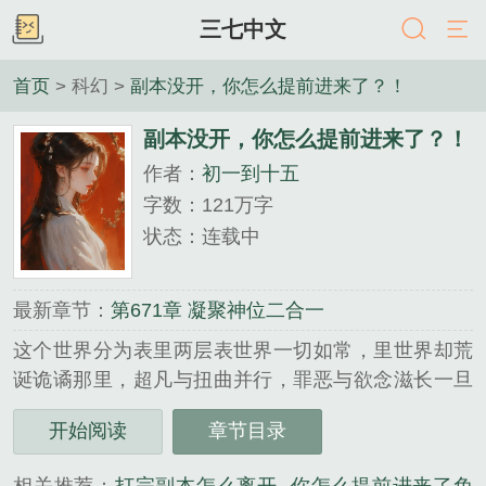
三七中文
首页
> 科幻 >
副本没开，你怎么提前进来了？！
副本没开，你怎么提前进来了？！
作者：
初一到十五
字数：121万字
状态：连载中
最新章节：
第671章 凝聚神位二合一
这个世界分为表里两层表世界一切如常，里世界却荒
诞诡谲那里，超凡与扭曲并行，罪恶与欲念滋长一旦
被里世界选中，就会以玩家的身份陷入一次又一次无
开始阅读
章节目录
限副本循环中，直至死去严景有一个秘密他可以比别
人提前进入诡异副本只不…...