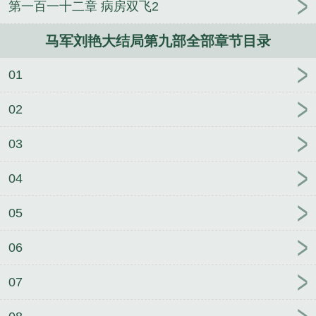
第一百一十二章 病房双飞2
体，绝嗣帝王太缠人
蜜茶by车厘崽未删减版
你吃饭
没有by车厘崽笔趣阁无弹窗
马军刘艳大结局第三部
马军刘艳大结局第九部全部章节目录
笔趣阁无弹窗
来尝一尝by车厘崽
马军刘艳大结局第
四部
马军刘艳大结局第三部未删减版
蜜茶by车厘崽
01
笔趣阁无弹窗
马军刘艳大结局第四部未删减版
你吃
饭没有by车厘崽未删减版
马军刘艳大结局第四部笔
02
趣阁无弹窗
撩月by车厘崽未删减版
来尝一尝by车厘
崽未删减版
蜜茶by车厘崽
你吃饭没有by车厘崽
来
03
尝一尝by车厘崽笔趣阁无弹窗
04
05
06
07