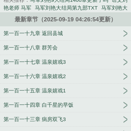
相关推荐：
马军刘艳9大结局1400章更新了吗
语文刘
史类小说。
艳老师 马军
马军刘艳大结局第九部TXT
马军刘艳大
结局第九部叫什么
马军刘艳9部最新章节的阅读建
最新章节（2025-09-19 04:26:54更新）
议
百度马艳军出生年月
马军刘艳大结局第九部蓝
萍
马军刘艳大结局第九部第一版主
马军刘艳大结局
第一百一十九章 返回县城
第九部 在线阅读
马军刘艳大结局第九部110集
马军
刘艳大结局第九部1400章
百度 马艳军
马军刘艳大
第一百一十八章 群芳会
结局续集
马军刘艳大结局第九部新双飞
马军刘艳大
第一百一十七章 温泉嬉戏3
结局第九部续写
马军刘艳大结局第九部视频
马军刘
艳第几部
马军刘艳大结局第九部在线观看
马军刘艳
第一百一十六章 温泉嬉戏2
大结局第九部手机第一版主
马军刘艳大结局第九部
第一版住
老师刘燕 马军
马军刘艳大结局第九部第
第一百一十五章 温泉嬉戏1
一
马军刘艳大结局第九部笔趣阁无弹窗
马军刘艳大
结局第九部140
刘艳马军大结局全集
马军刘艳大结
第一百一十四章 白千星的早饭
局第九部是什么
马军刘艳大结局第九部新双飞?
撩
月by车厘崽
马军刘艳大结局第三部
撩月by车厘崽笔
第一百一十三章 病房双飞3
趣阁无弹窗
杀敌换媳妇？我一人屠城！
宫女好孕圣