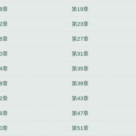
，她夜不归宿
强者无双
逍遥小郎君
疯批神尊护驾，
8章
第19章
2章
第23章
6章
第27章
0章
第31章
4章
第35章
8章
第39章
2章
第43章
6章
第47章
0章
第51章