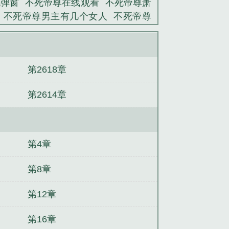
无弹窗
不死帝尊在线观看
不死帝尊萧
不死帝尊男主有几个女人
不死帝尊
剧
不死帝尊全文免费
不死帝尊陈长
帆
不死帝尊 尽千帆百度百科
不死帝
尊萧沉几个女主
不死帝尊苏真有几个
第2618章
死帝尊萧云
不死帝尊萧沉女主角是谁
科女主有几个
不死帝尊笔趣阁阅读
第2614章
级划分
不死帝尊听书
不死帝尊苏真
几个女主
不死帝尊苏真境界
不死帝
结局
不死帝尊TXT奇书网
不死帝尊
尊
不死帝尊有几个女主角
不死帝尊
第4章
不死帝尊第二季
不死帝尊免费阅读
布一二百
不死帝尊百
不死帝尊修炼等
第8章
帝尊女主
舒歌褚邺
六零小奶团，全家
第12章
：我能看到万物价值
官路权图：我在
火葬场了
修炼十万年后，我无敌了
第16章
国倾城
重生拯救校花，从考上科技大