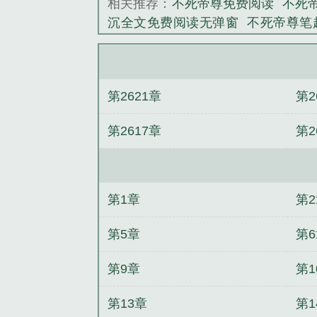
相关推荐：
不死帝尊免费阅读
不死
沉全文免费阅读无弹窗
不死帝尊笔
TXT免费
不死帝尊尽千帆TXT
不死
生
不死帝尊TXT
不死帝尊视频全集
尊 百度
不死帝尊完整版
不死帝尊52
第2621章
第2
女人
不死帝尊长夜
不死帝尊全文免
不死帝尊短剧全集
不死帝尊免费
第2617章
第2
不死帝尊最新章节阅读全文
不死帝
几个道侣
不死帝尊好看吗
不死帝尊
尊 女主角
不死帝尊全文
不死帝尊
萧沉境界等级
不死帝尊尽千帆TXT
第1章
第
最新章节笔趣阁
不死帝尊简介
不
全部
不死帝尊百度
不死帝尊境界划
第5章
第
级划分
不死帝尊 最新章节 无弹窗
第9章
第1
读我心后杀疯了
撕毁婚契！嫡女转
翻身路上
闪婚夜，残疾老公站起来
第13章
第1
丑妻翻身不好惹
九零肥妻要翻身，