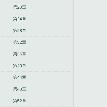
女帝凤傲天下
第20章
第24章
第28章
第32章
第36章
第40章
第44章
第48章
第52章