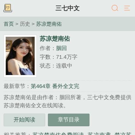
三七中文
首页
> 历史 >
苏凉楚南佑
苏凉楚南佑
作者：
胭回
字数：71.4万字
状态：连载中
最新章节：
第464章 番外全文完
苏凉楚南佑是由作者：胭回所著，三七中文免费提供
苏凉楚南佑全文在线阅读。
三秒记住本站：三七中文 网址：www.237zw.com...
开始阅读
章节目录
《苏凉楚南佑》是胭回精心创作的历史类小说。