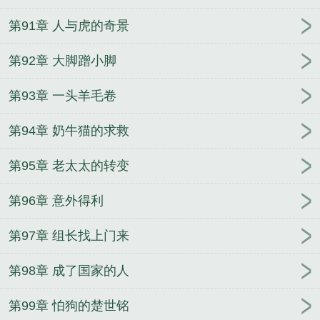
第91章 人与虎的奇景
第92章 大脚蹭小脚
第93章 一头羊毛卷
第94章 奶牛猫的求救
第95章 老太太的转变
第96章 意外得利
第97章 组长找上门来
第98章 成了国家的人
第99章 怕狗的楚世铭