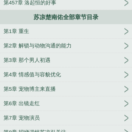
第457章 洛起恒的好事
苏凉楚南佑全部章节目录
第1章 重生
第2章 解锁与动物沟通的能力
第3章 那个男人初遇
第4章 情感值与容貌优化
第5章 宠物博主来直播
第6章 出镜走红
第7章 宠物演员