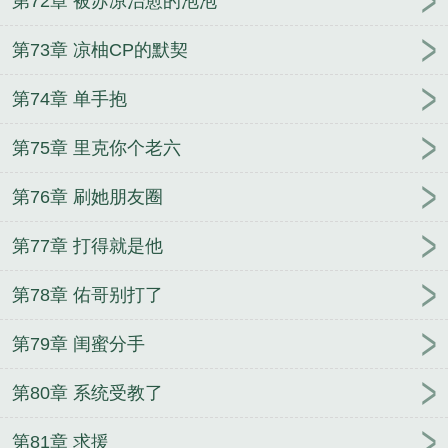
第72章 被苏凉治愈的泡泡
第73章 凉柚CP的默契
第74章 单手抱
第75章 里克你个老六
第76章 刷她朋友圈
第77章 打得就是他
第78章 佑哥别打了
第79章 闺蜜分手
第80章 系统受教了
第81章 求援