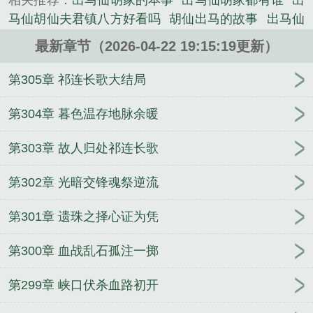
相关推荐：
出马仙胡家的本事
出马仙胡家都有谁
出
马仙胡仙夫君镇八方好看吗
胡仙出马的故事
出马仙
胡天风
出马仙胡天凤
出马仙中胡仙家辈分排名
出
最新章节（2026-04-22 19:15:19更新）
马仙胡清风
出马仙胡天仙
出马仙胡仙
东北出马仙
胡仙结婚生的孩子为什么会夭折
出马仙胡仙擅长
出
第305章 祁连长歌大结局
马仙胡仙夫君镇八方作者 李温梦
出马仙胡家
出马
仙胡家仙姑
胡仙出马仙附体的特征
出马仙胡仙夫君
第304章 暮色温存地脉余暖
镇八方李温梦
出马仙胡家是什么动物
从零开始的性
第303章 故人归处祁连长歌
爱肉鸽游戏！（Sexual Rogue Game!）
全民求生：
我召唤了本子樱
淫魔恶少
豪门女管家，被迫阅尽春
第302章 光暗交锋魂祭逆流
色
快穿之被妖怪系统附身后
母上怎么对我欲求不
满
[综崩铁]从成为令使开始创飞所有人！
仙子下地
第301章 遗珠之择心证为凭
狱前传
隐性少女
白沐沐的异世咸鱼生活
穿到灾荒
年，带着系统成为团宠
穿越古代当丫鬟
邻家妻女的
第300章 血战乱石孤注一掷
背叛
清纯贫穷女读档中贵族学院
我的露出扩张
清
纯贫穷女读档中[贵族学院]
衣帽间安全屋[末世]
抢回
第299章 峡口伏杀血路初开
她
（英美同人）[综英美]哥谭农场主日记
第十三音