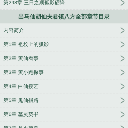
第298章 三日之期孤影砺锋
（兄妹骨1v1）
出马仙胡仙夫君镇八方全部章节目录
内容简介
第1章 祖坟上的狐影
第2章 黄仙看事
第3章 黄小跑探事
第4章 白仙授艺
第5章 鬼仙指路
第6章 墓灵契书