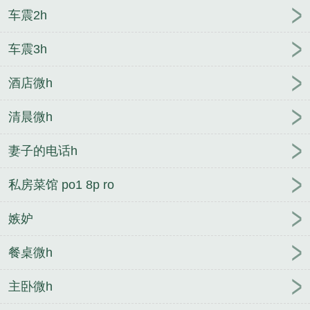
车震2h
车震3h
酒店微h
清晨微h
妻子的电话h
私房菜馆 po1 8p ro
嫉妒
餐桌微h
主卧微h