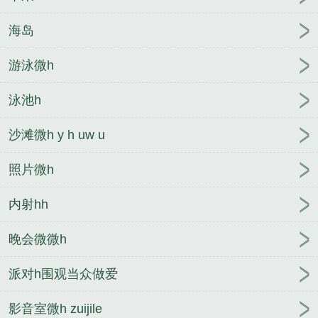
海岛
游泳微h
泳池h
沙滩微h y h uw u
照片微h
内射hh
晚会微微h
派对h围观当众做爱
影音室微h zuijile