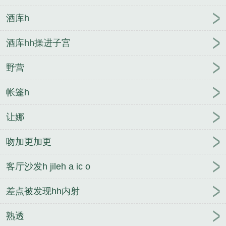
酒库h
酒库hh操进子宫
野营
帐篷h
让娜
吻加更加更
客厅沙发h jileh a ic o
差点被发现hh内射
熟透