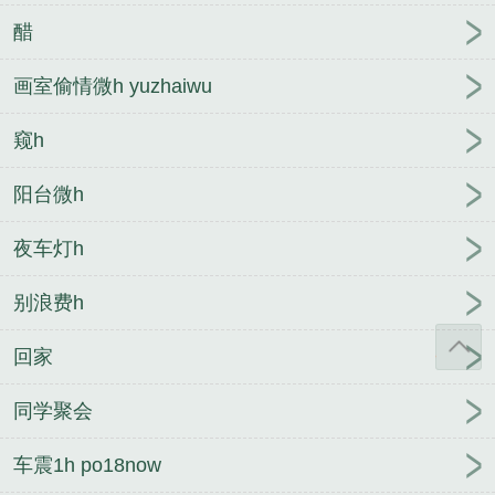
醋
画室偷情微h yuzhaiwu
窥h
阳台微h
夜车灯h
别浪费h
回家
同学聚会
车震1h po18now