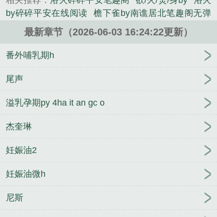
相关推荐：
浴火碎碎平安笔趣阁
欲/火/焚/身by
浴火
by碎碎平安在线阅读
檐下雀by南谯居北笔趣阁无弹
窗
禁庭知春晓by砚秋未删减完整版
隐秘by碎碎平安
最新章节（2026-06-03 16:24:22更新）
笔趣阁无弹窗
欲火by碎碎平安结局番外
尔尔辞晚by
南谯居北结局番外
尔尔辞晚by南谯居北未删减完整
番外哺乳期h
版
辞晚by南谯居北未删减完整版
辞晚by南谯居北结
局番外
辞晚by南谯居北笔趣阁无弹窗
行至彼岸by南
尾声
谯居北笔趣阁无弹窗
顺其自然by木犀未删减完整版
溢乳孕期py 4ha it an gc o
禁庭知春晓by砚秋结局番外
禁庭知春晓by砚秋笔趣
阁无弹窗
欲火by碎碎平安未删减完整版
顺其自然by
杰奎琳
木犀结局番外
檐下雀by南谯居北结局番外
尔尔辞晚
by南谯居北笔趣阁无弹窗
檐下雀by南谯居北未删减
妊娠油2
完整版
隐秘by碎碎平安结局番外
隐秘by碎碎平安未
删减完整版
妊娠油微h
尼斯