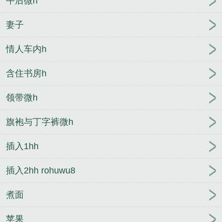
午后微h
妻子
情人车内h
含住书房h
领带微h
旗袍与丁字裤微h
插入1hh
插入2hh rohuwu8
煮面
苹果