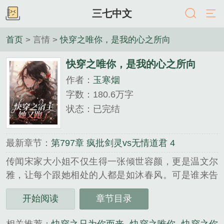
三七中文
首页
> 言情 >
快穿之唯你，是我的心之所向
快穿之唯你，是我的心之所向
作者：
玉寒烟
字数：180.6万字
状态：已完结
最新章节：
第797章 疯批剑灵vs无情道君 4
传闻宋家大小姐不仅生得一张倾世容颜，更是温文尔
雅，让每个跟她相处的人都是如沐春风。可是谁来告
诉他，这个看见美人就笑的一脸荡漾，闻见美酒就走
开始阅读
章节目录
不动路的人真的是众人口口夸赞的宋家大小姐宋清音
吗！！系统抓狂。欠了人情的宋清音被迫绑定系统，