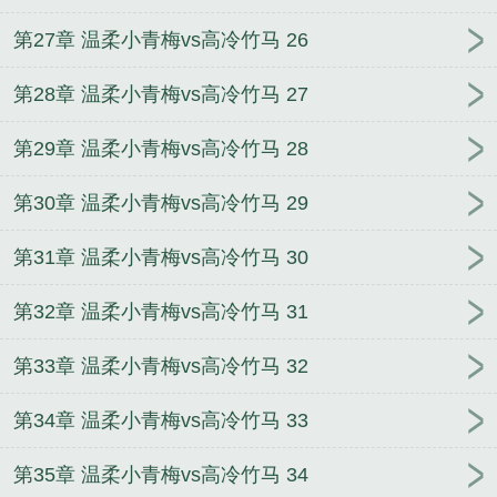
第27章 温柔小青梅vs高冷竹马 26
第28章 温柔小青梅vs高冷竹马 27
第29章 温柔小青梅vs高冷竹马 28
第30章 温柔小青梅vs高冷竹马 29
第31章 温柔小青梅vs高冷竹马 30
第32章 温柔小青梅vs高冷竹马 31
第33章 温柔小青梅vs高冷竹马 32
第34章 温柔小青梅vs高冷竹马 33
第35章 温柔小青梅vs高冷竹马 34