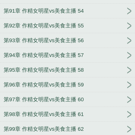
第91章 作精女明星vs美食主播 54
第92章 作精女明星vs美食主播 55
第93章 作精女明星vs美食主播 56
第94章 作精女明星vs美食主播 57
第95章 作精女明星vs美食主播 58
第96章 作精女明星vs美食主播 59
第97章 作精女明星vs美食主播 60
第98章 作精女明星vs美食主播 61
第99章 作精女明星vs美食主播 62