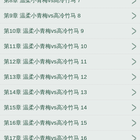
第8章 温柔小青梅vs高冷竹马 7
第9章 温柔小青梅vs高冷竹马 8
第10章 温柔小青梅vs高冷竹马 9
第11章 温柔小青梅vs高冷竹马 10
第12章 温柔小青梅vs高冷竹马 11
第13章 温柔小青梅vs高冷竹马 12
第14章 温柔小青梅vs高冷竹马 13
第15章 温柔小青梅vs高冷竹马 14
第16章 温柔小青梅vs高冷竹马 15
第17章 温柔小青梅vs高冷竹马 16