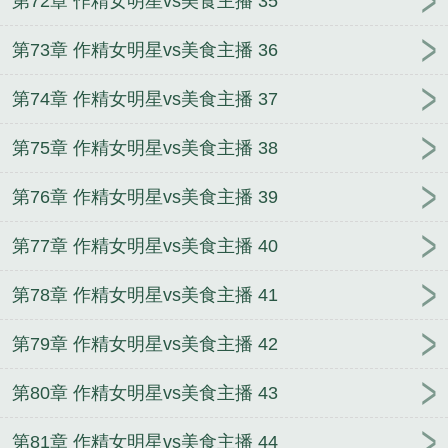
第72章 作精女明星vs美食主播 35
第73章 作精女明星vs美食主播 36
第74章 作精女明星vs美食主播 37
第75章 作精女明星vs美食主播 38
第76章 作精女明星vs美食主播 39
第77章 作精女明星vs美食主播 40
第78章 作精女明星vs美食主播 41
第79章 作精女明星vs美食主播 42
第80章 作精女明星vs美食主播 43
第81章 作精女明星vs美食主播 44