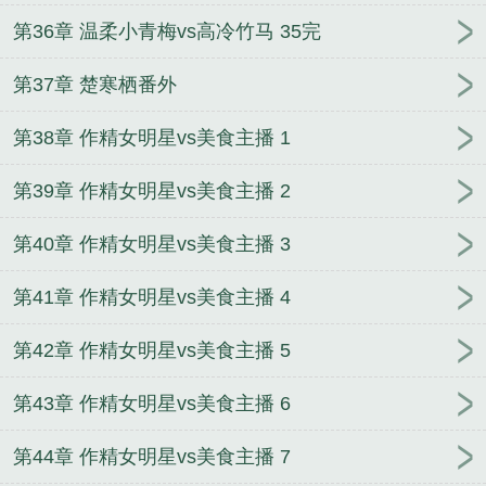
第36章 温柔小青梅vs高冷竹马 35完
第37章 楚寒栖番外
第38章 作精女明星vs美食主播 1
第39章 作精女明星vs美食主播 2
第40章 作精女明星vs美食主播 3
第41章 作精女明星vs美食主播 4
第42章 作精女明星vs美食主播 5
第43章 作精女明星vs美食主播 6
第44章 作精女明星vs美食主播 7