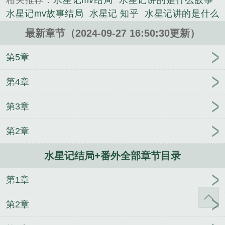
相关推荐：
水星记mv结局
水星记讲的是什么故事
市类小说。
水星记mv故事结局
水星记 知乎
水星记讲的是什么
感情?
水星记是讲的暗恋吗
水星记by
水星记是
水
最新章节（2024-09-27 16:50:30更新）
星记怎么火的
水星记讲的是啥
水星记在讲什么
水
星记 男主
水星记为什么是渣男
水星记讲的什么意
第5章
思
水星记怎么了
水星记讲了什么
水星记mv剧情
水星记男主角是谁?
以爱为囚秋晚清安泽
叶兰溪顾
第4章
砚舟
邵时渊和宋心语的小说
万仙来朝
落入迷雾中/
第3章
落入大雾将你遗忘/阮清槐薄斯珩
宋心语邵时渊许墨
深结局
黎岁祈让
我用花瓶通古今结局
成婚百年，
第2章
夫君父神双双再娶结局
宋心语 邵时渊完结+番外
薛
妄洛知简
姜妤 沈绎辞
萧煜凤九颜凤薇蔷
等风吻云
水星记结局+番外全部章节目录
雾宋轻歌
南向晚盛怀郁
萧煜凤九颜凤薇蔷前文+番
外
八零女配幸福指南
温玉皎谢慈
殷晶晶周辞
陆
第1章
云中陆风炎
第2章