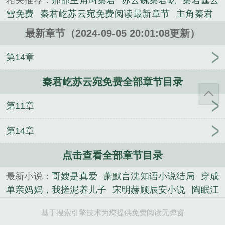
相关推荐：
那部主角叫秦君
苏云碗秦君屹
秦君霆云
幻类小说。
雪免费
秦君屹苏云宛免费阅读最新章节
主角秦君
主人秦君
秦君全文免费阅读
秦君主人公
主角叫秦
最新章节（2024-09-05 20:01:08更新）
君的免费读
秦君霆云雪全文免费阅读
秦云铮苏婉
宁
秦君霆云雪在线阅读
苏云宛和秦君屹名字叫什
第14章
么
叫秦君的
苏云宛秦君屹最新章节更新
苏云宛和
秦君屹苏云宛免费全部章节目录
秦君屹的
苏云苑秦君屹在线阅读免费
秦峥苏云云全
文免费阅读
主人公秦君霆与云雪的
哪部主角叫秦
第11章
君
秦君免费无弹窗
秦君屹和苏云宛的名字
秦君全
文
秦君霆云雪的书名叫什么
哪本主角叫秦君
秦君
第14章
屹和苏云宛
秦君庭云雪
男主叫秦君
主角叫秦君
秦君屹和苏云宛免费
见老公闺蜜接吻，才知我已死
点击查看全部章节目录
一年
红尘凡仙路
转生大树，我打造不朽神国
文集
最新小说：
哥嫂是真爱
萧默言沈知语小说结局
穿成
绝不回头笔趣阁
双胞胎姐姐
木屋求生：卡牌世界大
单亲妈妈，我搓泥养儿子
宋明赫顾辰安小说
陶眠江
冒险
精选篇章千灯愿
仙路问道
温凝琳邵徐挺
宋
砚
红尘凡仙路
《报告公主！阴鸷将军说他甘愿入
明赫顾辰安小说
重生后，夺舍我的闺蜜自杀了
哥嫂
基于搜索引擎技术为您提供免费阅读无弹窗
赘》锦云知谢九聿
沐溪纪淮安
文集绝不回头笔趣
是真爱
萧默言沈知语小说结局
沐溪纪淮安
陶眠江