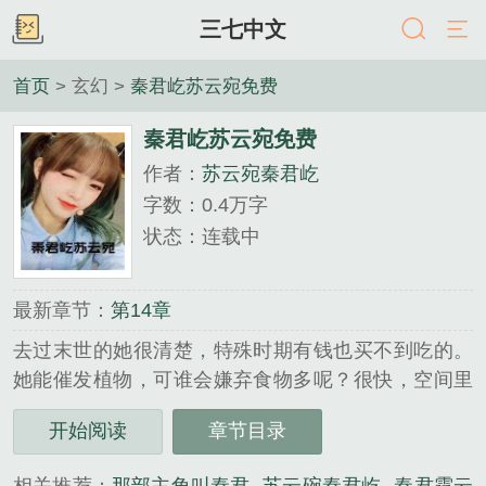
三七中文
首页
> 玄幻 >
秦君屹苏云宛免费
秦君屹苏云宛免费
作者：
苏云宛秦君屹
字数：0.4万字
状态：连载中
最新章节：
第14章
去过末世的她很清楚，特殊时期有钱也买不到吃的。
她能催发植物，可谁会嫌弃食物多呢？很快，空间里
多了米面粮油、生鲜蔬菜、肉禽蛋奶等饮食物资。最
开始阅读
章节目录
后的目标：皇后及妃嫔的私库......
《秦君屹苏云宛免费》是苏云宛秦君屹精心创作的玄