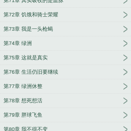
第71章 其实吸收的是血脉
第72章 饥饿和骑士荣耀
第73章 我是一头枪蝎
第74章 绿洲
第75章 这就是真实
第76章 生活仍旧要继续
第77章 绿洲休整
第78章 想死想活
第79章 胖球飞鱼
第80章 我不得不变