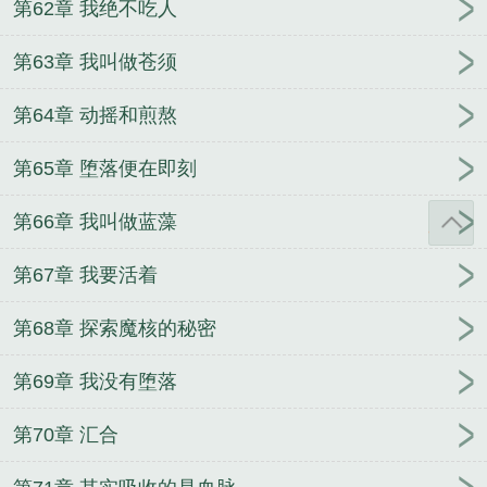
第62章 我绝不吃人
第63章 我叫做苍须
第64章 动摇和煎熬
第65章 堕落便在即刻
第66章 我叫做蓝藻
第67章 我要活着
第68章 探索魔核的秘密
第69章 我没有堕落
第70章 汇合