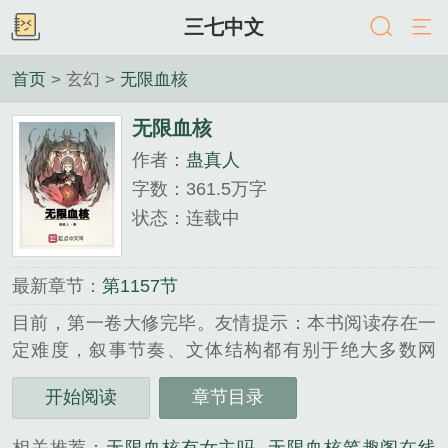
三七中文
首页
> 玄幻 >
无限血核
无限血核
作者：
蛊真人
字数：361.5万字
状态：连载中
最新章节：
第1157节
目前，第一卷大修完毕。友情提示：本书阅读存在一
定难度，叙事节奏、文体结构都有别于绝大多数网
文！勿要轻易入坑，伏笔特多，需要边看边记，更新
开始阅读
章节目录
缓慢，时常大修，只想打造理想标准中的小说。阅读
完第一卷方能大高潮！......