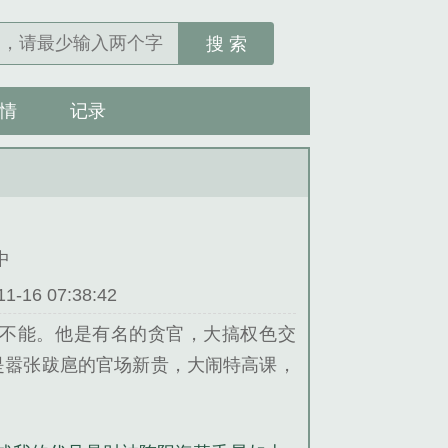
搜 索
情
记录
中
16 07:38:42
不能。他是有名的贪官，大搞权色交
是嚣张跋扈的官场新贵，大闹特高课，
是卧底特工，代号财神……...
小说。