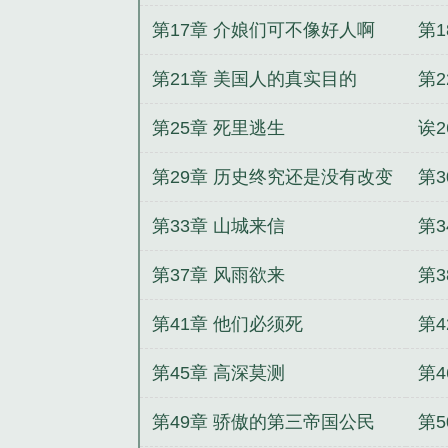
第17章 介娘们可不像好人啊
第
第21章 美国人的真实目的
第
第25章 死里逃生
诶
第29章 历史终究还是没有改变
第
第33章 山城来信
第
第37章 风雨欲来
第
第41章 他们必须死
第4
第45章 高深莫测
第
起
第49章 骄傲的第三帝国公民
第