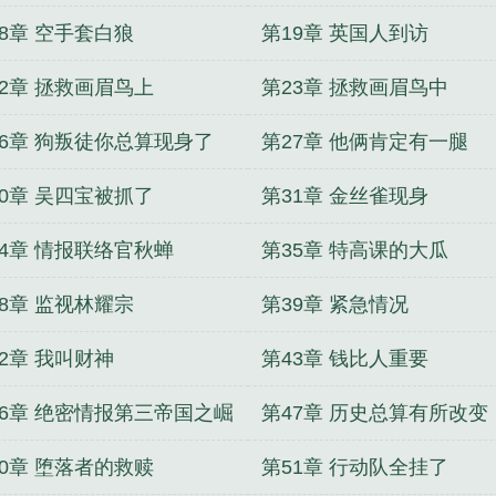
有性价比
18章 空手套白狼
第19章 英国人到访
22章 拯救画眉鸟上
第23章 拯救画眉鸟中
26章 狗叛徒你总算现身了
第27章 他俩肯定有一腿
30章 吴四宝被抓了
第31章 金丝雀现身
34章 情报联络官秋蝉
第35章 特高课的大瓜
38章 监视林耀宗
第39章 紧急情况
2章 我叫财神
第43章 钱比人重要
46章 绝密情报第三帝国之崛
第47章 历史总算有所改变
50章 堕落者的救赎
第51章 行动队全挂了