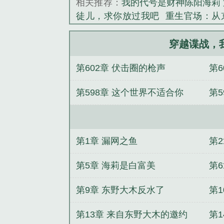
相关推荐：
我的代号是财神陈阳海莉 
徒儿，求你放过我吧
重生官场：从
来，全村为我举大旗
碧蓝之海：请
升：从在领导家借宿开始！
兄弟蛊
穿越谍战，
族骨灰
入梦指南
[综英美]管家的自
第602章 伏击圈的枪声
第6
第598章 这个世界不适合你
第5
第1章 漏网之鱼
第
第5章 海莉是白富美
第
第9章 东野大木反水了
第1
第13章 来自东野大木的邀约
第1