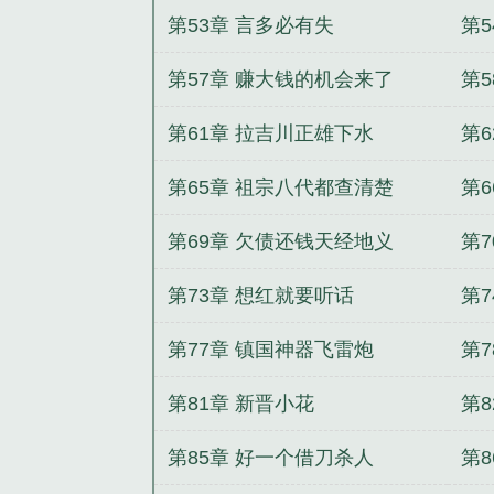
第53章 言多必有失
第
第57章 赚大钱的机会来了
第5
第61章 拉吉川正雄下水
第
第65章 祖宗八代都查清楚
第
第69章 欠债还钱天经地义
第
第73章 想红就要听话
第
第77章 镇国神器飞雷炮
第7
第81章 新晋小花
第
第85章 好一个借刀杀人
第8