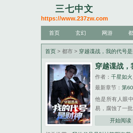
三七中文
https://www.237zw.com
首页
玄幻
网游
首页
> 都市 >
穿越谍战，我的代号是
穿越谍战，
作者：
千星如火
最新章节：
第6
他是所有人眼
易，腐蚀了一批
兵围76号，肆
开始阅读
《穿越谍战，我