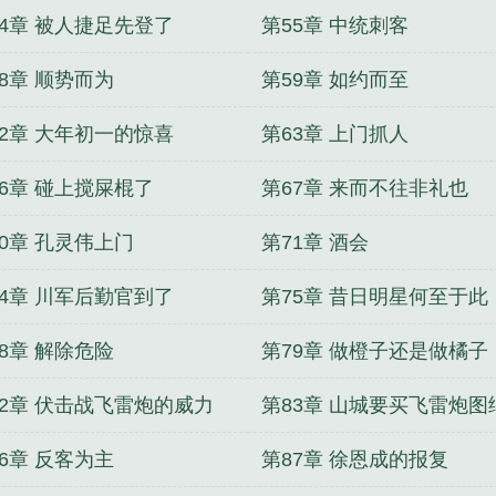
54章 被人捷足先登了
第55章 中统刺客
8章 顺势而为
第59章 如约而至
62章 大年初一的惊喜
第63章 上门抓人
66章 碰上搅屎棍了
第67章 来而不往非礼也
70章 孔灵伟上门
第71章 酒会
74章 川军后勤官到了
第75章 昔日明星何至于此
8章 解除危险
第79章 做橙子还是做橘子
82章 伏击战飞雷炮的威力
第83章 山城要买飞雷炮图
6章 反客为主
第87章 徐恩成的报复