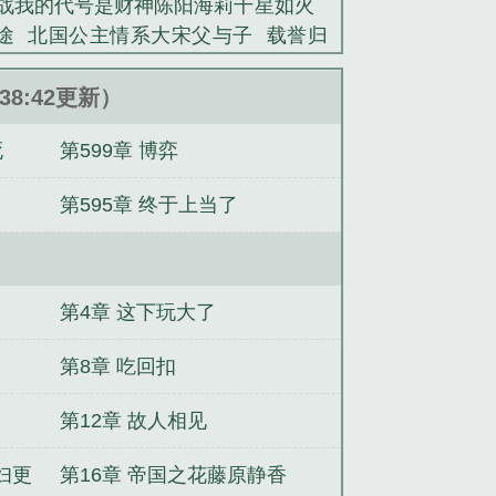
战我的代号是财神陈阳海莉千星如火
途
北国公主情系大宋父与子
载誉归
运
打通古今，想不暴富都难
步步高
逍遥姑爷
新婚夜用替身，重生扬你全
:38:42更新）
死
第599章 博弈
第595章 终于上当了
第4章 这下玩大了
第8章 吃回扣
第12章 故人相见
妇更
第16章 帝国之花藤原静香