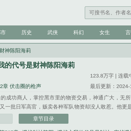
都市
历史
武侠
科幻
女生
言
财神陈阳海莉
我的代号是财神陈阳海莉
123.8万字 | 连载
02章 伏击圈的枪声
最后更新：2024-11-
中的成功商人，掌控黑市里的物资交易，神通广大，无所
又一批日军高官，贩卖各种军队物资却没人敢惹。他更
无忌惮，无法无天。但这一切都只是他的伪装，他真正的身份
章节目录
的代号是财神陈阳海莉》是千星如火精心创作的都市类