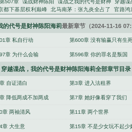
第507章
谍战财神陈阳
谍战之我的代号是财神
穿越谍
京都下基层权利巅峰
北马南茅：张九炎全占了
官路鸿
叫我酒中仙人
羽途异能录：我成了第七号能力者
美人官
穿进高武世界，开局傍上女帝
社会你彪哥的民国生涯
我的代号是财神陈阳海莉
最新章节（2024-11-16 07
我修养
古希腊之地中海霸主
柯南之全员武力提升计划
01章 私自行动
第600章 没有输赢只有生
97章 为什么会输
第596章 你的罪名是叛国
穿越谍战，我的代号是财神陈阳海莉全部章节目录
2章 自证清白
第3章 进入法租界
6章 降低两成不加两成
第7章 她好像看穿了我们
0章 两袖清风
第11章 两个世界
4章 大生意
第15章 不是少女玩不起少