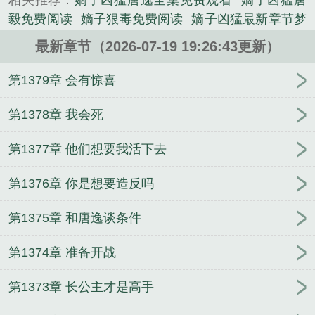
相关推荐：
嫡子凶猛唐逸全集免费观看
嫡子凶猛唐
啪打脸，更是将文武百官整得生活不成自理……成了
毅免费阅读
嫡子狠毒免费阅读
嫡子凶猛最新章节梦
整个大炎的活阎王！嫂子：“他太强了，已老实，求放
入山河
嫡子凶猛第二部
嫡子凶猛角色介绍
嫡子凶
过。”继母：“啊啊啊……他一个废物，为什么杀不
最新章节（2026-07-19 19:26:43更新）
猛女主有几个
嫡子凶猛电视剧
嫡子凶猛短剧全集
死，怎么杀都杀不死？”老爹：“啥？我那废物儿子活
嫡子凶猛笔趣阁无弹窗最新章节
嫡子凶猛百度百科
第1379章 会有惊喜
成了我最强的敌人？老天爷你玩我？”群臣：“受不了
嫡子凶猛最新章节
嫡子凶猛大结局
嫡子很毒全文
了，老天你怎么不降下个雷，劈死那该死的搅屎棍
嫡子凶猛演员表
嫡子凶猛短剧全集免费播放在线观
第1378章 我会死
啊！”皇帝：“嗯，听说有大臣和敌人这段时间太跳？
看
嫡子凶猛唐毅全文免费阅读
嫡子凶猛 梦入山河
给朕说这个干嘛？关门，放唐逸就行了……”...
第1377章 他们想要我活下去
最新
嫡子凶猛陆晋元笔趣阁最新章节
嫡子凶猛1-
《嫡子凶猛》是梦入山河精心创作的历史类小说。
100集免费
嫡子凶猛唐毅TXT
嫡子很毒在线阅读
嫡
第1376章 你是想要造反吗
子凶猛笔趣阁最新章节
嫡子凶猛在线阅读全文
嫡子
凶猛短剧免费观看
嫡子狠毒全文阅读
嫡子凶猛txt全
第1375章 和唐逸谈条件
集免费阅读
嫡子凶猛古代权谋短剧
免费阅读无弹窗
嫡子很毒
嫡子在线阅读
嫡子凶猛最新章节笔趣阁
第1374章 准备开战
嫡子凶猛第二季出了吗
嫡子凶猛唐逸主角免费阅读
嫡子凶猛短剧全集免费
嫡子凶猛唐毅免费阅读全文
第1373章 长公主才是高手
嫡子凶猛短剧第二季
嫡子凶猛漫剧
嫡子凶猛唐逸免