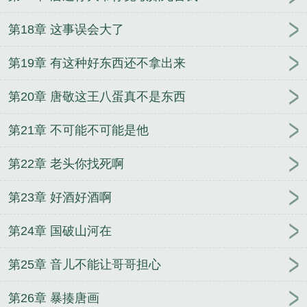
夫人又闹离婚了
前夫跪，儿子求，离婚后她誓死不
回头
宿敌女配竟然喜欢我！（快穿）
元帅他总想谋
第18章 这事误会大了
反
我才三岁，逆袭系统早来两百年
被清冷教授读心
后人设崩了
第19章 有这种好东西还不拿出来
第20章 唐敬这王八蛋真不是东西
第21章 不可能不可能是他
第22章 老头你找死啊
第23章 好酒好酒啊
第24章 国破山河在
第25章 音儿不能让哥哥担心
第26章 暴揍唐画