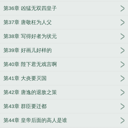
第36章 凶猛无双四皇子
第37章 唐敬枉为人父
第38章 写得好者为状元
第39章 好画儿好样的
第40章 陛下君无戏言啊
第41章 大炎要灭国
第42章 唐逸的退敌之策
第43章 群臣要迁都
第44章 皇帝后面的高人是谁