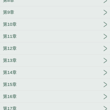
第8章
罗芳狄斯圣歌
猎户x哥儿：男妈妈yyds！
绿茶小炮
灰怀了反派皇帝的崽
喜欢你的人很多，我也是
镇世
第9章
八皇子
刘备威力加强
第10章
第11章
第12章
第13章
第14章
第15章
第16章
第17章