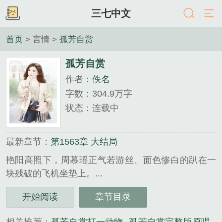
三七中文
首页
> 言情 >
孤芳自赏
孤芳自赏
作者：
佚名
字数：304.9万字
状态：连载中
最新章节：
第1563章 大结局
艳阳高照下，周慕瑶正气若游丝、面色惨白的趴在一
块残破的飞机坐垫上。...
《孤芳自赏》是佚名精心创作的言情类小说。
开始阅读
章节目录