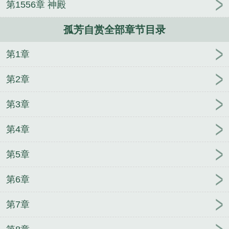
第1556章 神殿
孤芳自赏的反义词
孤芳自赏天地就变小了的意思
孤
芳自赏的近义词
孤芳自赏的芳什么意思啊
孤芳自赏
孤芳自赏全部章节目录
是什么花
孤芳自赏电视剧
孤芳自赏的意思是什么
标准答案
孤芳自赏是什么数字
孤芳自赏无人怜是什
第1章
么生肖
孤芳自赏反义词
孤芳自赏是什么生肖
孤芳
自赏和孤军作战的孤意思一样吗
孤芳自赏的下一句
第2章
是什么
孤芳自赏的孤什么意思
孤芳自赏意思解释
孤芳自赏的褒义词说法
孤芳自赏原唱
孤芳自赏的解
第3章
释
孤芳自赏造句子最简单
孤芳自赏什么意思解释一
第4章
下
孤芳自赏顾影自怜什么意思
孤芳自赏的下一句
孤芳自赏下一句是什么
孤芳自赏歌词
孤芳自赏的歌
第5章
词
孤芳自赏魑魅魍魉来来往往痛苦在生长
孤芳自赏
图片
孤芳自赏的意思解释
乘舟远上【娱乐圈】
小
第6章
漂亮拿捏大佬真心翻车了
巨星不易
【重生】将后万
安
权妃之帝医风华
丰臣遗梦
快穿大明：开局被朱
第7章
元璋抓壮丁
来世再相逢
医妃火辣辣
教主别太傲
他人之舌
重生的我和情敌爱了
恋香
落日余晖
普