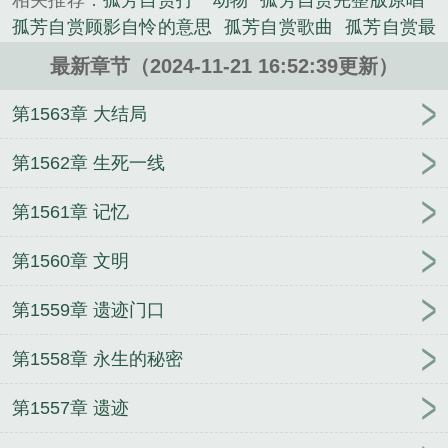
相关推荐：
孤芳自赏打一动物
孤芳自赏完整版原唱
孤芳自赏顾影自怜的意思
孤芳自赏歌曲
孤芳自赏最
心痛
孤芳自赏简谱
孤芳自赏的孤是什么意思解释
最新章节（2024-11-21 16:52:39更新）
孤芳自赏的孤是什么意思
孤芳自赏的拼音
孤芳自赏
的图片
孤芳自赏的赏是什么意思
孤芳自赏的诗句
第1563章 大结局
孤芳自赏电视剧全集免费观看高清
孤芳自赏杨小壮
歌曲
孤芳自赏打一正确生肖
孤芳自赏杨小壮
孤芳
第1562章 生死一线
自赏的意思
孤芳自赏许嵩
孤芳自赏打一个数字
孤
第1561章 记忆
芳自赏的孤
孤芳自赏的造句
孤芳自赏比喻什么人
孤芳自赏是褒义词还是贬义词
孤芳自赏啥意思
孤芳
第1560章 文明
自赏图片唯美
孤芳自赏的芳什么意思
孤芳自赏和顾
影自怜的区别
孤芳自赏时天地自然小是什么意思
孤
第1559章 遗迹门口
芳自赏是什么意思
孤芳自赏的句子唯美
孤芳自赏的
芳的意思
孤芳自赏是成语吗
孤芳自赏最佳下一句
第1558章 永生的秘密
孤芳自赏的芳
孤芳自赏的诗词
孤芳自赏的意思和造
句
孤芳自赏下一句怎么接
孤芳自赏出自哪首诗
孤
第1557章 遗迹
芳自赏歌曲原唱
孤芳自赏和顾影自怜是不是近义词