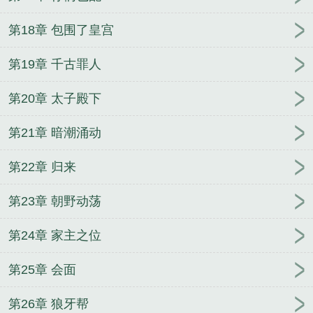
第18章 包围了皇宫
第19章 千古罪人
第20章 太子殿下
第21章 暗潮涌动
第22章 归来
第23章 朝野动荡
第24章 家主之位
第25章 会面
第26章 狼牙帮