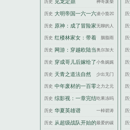
见龙定鼎
历史
神哥废柴
历
大明帝国一六一六
历史
凌小蛰20
历
原神：成了冒险家
历史
无聊的人儿
历
也犹犹豫豫
红楼林家女：带着
历史
胭脂雨
历
空间创飞所有人
网游：穿越欧陆当
历史
奥尔加大佐
历
主人
穿成哥儿后嫁给了
历史
小鱼娓娓
历
猎户
天青之道法自然
历史
少出无门
历
中年废材的一百零
历史
之力之元舟
历
八条穿越人生路
综影视：一章完结
历史
吃果冻吗
历
之无敌的她
华夏英雄谱
历史
一棹碧涛
历
从超级战队开始的
历史
最爱的碳碳
历