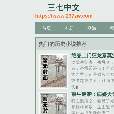
三七中文
https://www.237zw.com
首页
玄幻
网游
热门的历史小说推荐
绝品上门狂龙秦莫
音
动我岳父者，岳母者
者，必雷霆还击！不
族之主，还是财阀大
或者超级强者，触我
必死！上门女婿并不
佚名
废物！也可以是超级
重生逆袭：病娇大
上瘾
绝品上门狂龙秦莫沈
我在混沌之中看见了
佚名精心创作的现
是我将耗尽一生去追
情。......
裴止妄成为我的妻子