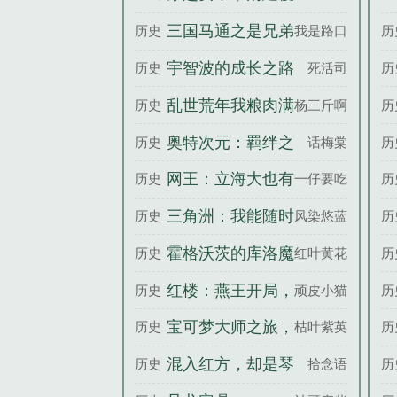
灭
三国马通之是兄弟
历史
我是路口
历
就来砍我
宇智波的成长之路
历史
死活司
历
乱世荒年我粮肉满
历史
杨三斤啊
历
仓，狂点咋了？
奥特次元：羁绊之
历史
话梅棠
历
力
网王：立海大也有
历史
一仔要吃糖
历
不听话的新怪物
三角洲：我能随时
历史
风染悠蓝
历
随地撤离
霍格沃茨的库洛魔
历史
红叶黄花
历
法使
红楼：燕王开局，
历史
顽皮小猫
历
截胡和亲探春
宝可梦大师之旅，
历史
枯叶紫英
历
从关都开始
混入红方，却是琴
历史
拾念语
历
酒专属医生