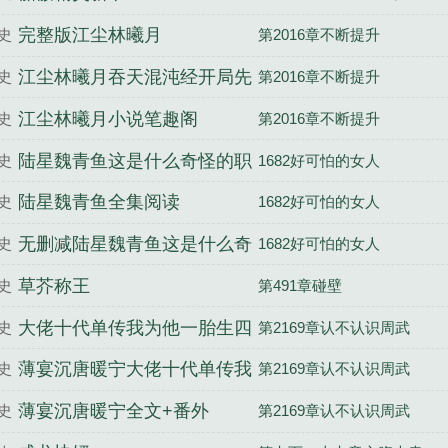
完整版江尘林曦月
史
第2016章不断提升
江尘林曦月吞天混沌经开局先
史
第2016章不断提升
吞圣女修为结局免费
江尘林曦月小说笔趣阁
史
第2016章不断提升
陆星魏青鱼这是什么奇怪的职
史
1682好可怕的女人
业啊舔狗职业全文完整版
陆星魏青鱼全集阅读
史
1682好可怕的女人
无删减陆星魏青鱼这是什么奇
史
1682好可怕的女人
怪的职业啊舔狗职业笔趣阁
草芥称王
史
第491章碰壁
大佬十代单传我为他一胎生四
史
第2169章认不认识周武
宝薄宴沉唐暖宁无删减完整版
薄宴沉唐暖宁大佬十代单传我
史
第2169章认不认识周武
为他一胎生四宝笔趣阁
薄宴沉唐暖宁全文+番外
史
第2169章认不认识周武