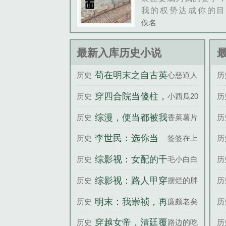
我的权势达成你的目
你，确定吗。男人在
佚名
话时，明绯可以清晰
他那双漆黑深邃的瞳
最新入库历史小说
出的阴郁与浓重的侵
他在毫无遮掩的展现他的...
苟在明末之自古英
历史
心慈道人
历
雄出少年
穿四合院当傻柱，
历史
小西瓜20
历
帮贾家全靠嘴帮
综漫，便当都被我
历史
香菜薯片爱
历
吃了
李世民：选你当
历史
签签在上
历
官，你怎么邪修啊
综影视：女配的千
历史
毛小白白
历
层套路
综影视：路人甲穿
历史
摆烂的胖胖
历
越之旅
明末：我崇祯，再
历史
廉颇老矣
历
造大明
穿越女帝，清廷覆
历史
路边的吃瓜
历