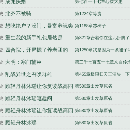
成龙快婿
史
第七百一十七章心腹大患
北齐不被骑
史
第1224章等责
想吃绝户？没门，暴富养崽爽
史
第1188章冻柿子
翻天
重生我的新手礼包居然是
史
第821章合着你在这儿折腾
的啊
四合院，开局掘了养老团的
史
第1250章我是因为一条裙子
根！
大明：寒门辅臣
史
第三千七百五十七章来自传
乱战异世之召唤群雄
史
第455章极限归天三清失一下
顾轻舟林沐瑶让你复读战高四
史
第580章出发草原省
你被空军捡漏了完整版
顾轻舟林沐瑶笔趣阁
史
第580章出发草原省
顾轻舟林沐瑶让你复读战高四
史
第580章出发草原省
你被空军捡漏了全文
顾轻舟林沐瑶
史
第580章出发草原省