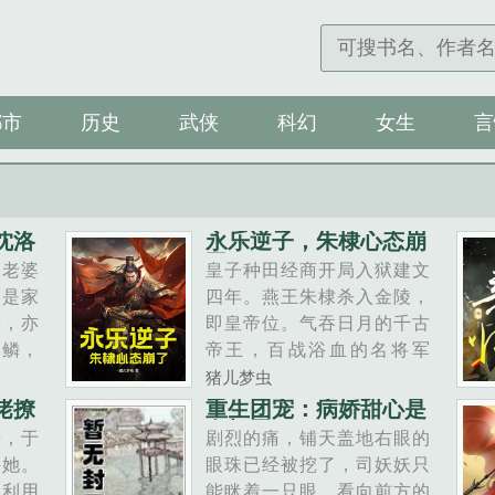
都市
历史
武侠
科幻
女生
言
沈洛
永乐逆子，朱棣心态崩
了
，老婆
皇子种田经商开局入狱建文
管是家
四年。燕王朱棣杀入金陵，
鳄，亦
即皇帝位。气吞日月的千古
逆鳞，
帝王，百战浴血的名将军
一定是
神，高冠博带的大儒名士永
猪儿梦虫
战神！
乐盛世即将到来。朱高希来
佬撩
重生团宠：病娇甜心是
白切黑
洛音是
到大明，受方孝孺牵连，开
光，于
剧烈的痛，铺天盖地右眼的
代言
局就被打入诏......
寻她。
眼珠已经被挖了，司妖妖只
，利用
能眯着一只眼，看向前方的