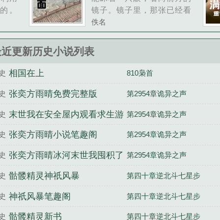
的。
镜子。镜子里，那张已经看
说这句
不出原本容貌的脸，比地狱
佚名
的看到
的恶鬼还要可怖。她的呼吸
孔中透
越来越微弱，感觉到生命像
最近更新历史小说列表
略性，
流沙，急速地流逝。而这一
...
切，都是拜姐姐司漫漫所
相国在上
史
810枭首
赐！......
张奕方雨晴免费完整版
史
第2954章诡异之声
末世我在安全屋内观看求生游
史
第2954章诡异之声
戏张奕方雨晴结局+番外篇
张奕方雨晴小说笔趣阁
史
第2954章诡异之声
张奕方雨晴冰河末世我囤积了
史
第2954章诡异之声
百亿物资
骷髅精灵神祇风暴
史
第四十章逆北斗七星步
神祇风暴笔趣阁
史
第四十章逆北斗七星步
骷髅精灵新书
史
第四十章逆北斗七星步