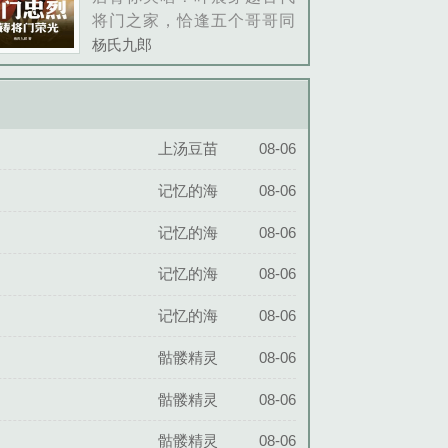
将门之家，恰逢五个哥哥同
时战死，老父亲白发送黑
杨氏九郎
发，悲恸苍天！未婚妻更是
跑来当众退婚！不料五个风
华绝代的嫂子站了出来，表
示愿留下来为叶家开枝散
上汤豆苗
08-06
叶，让未婚妻赶紧滚蛋......
记忆的海
08-06
记忆的海
08-06
记忆的海
08-06
记忆的海
08-06
骷髅精灵
08-06
骷髅精灵
08-06
骷髅精灵
08-06