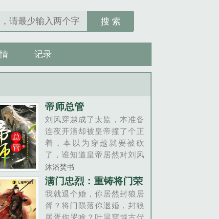
搜 索
情
记录
帝师总管
刘风穿越成了太监，本准备
连夜开溜却被皇帝撞了个正
着，本以为穿越就要被砍
了，谁知道皇帝居然对刘风
有兴趣，刘风也惊奇的发现
沐浴焚书
这个皇帝居然是个女人......
满门忠烈：重铸将门荣
光
我就退个婚，你居然封狼居
胥？将门陨落你退婚，封狼
居胥你哭啥？叶晨穿越古代