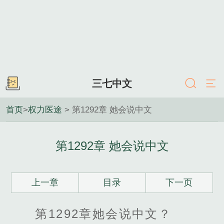
三七中文
首页
>
权力医途
> 第1292章 她会说中文
第1292章 她会说中文
上一章
目录
下一页
第1292章她会说中文？