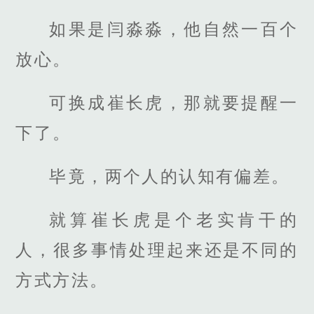
如果是闫淼淼，他自然一百个
放心。
可换成崔长虎，那就要提醒一
下了。
毕竟，两个人的认知有偏差。
就算崔长虎是个老实肯干的
人，很多事情处理起来还是不同的
方式方法。