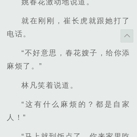
姚春花激动地说道。
就在刚刚，崔长虎就跟她打了
电话。
“不好意思，春花嫂子，给你添
麻烦了。”
林凡笑着说道。
“这有什么麻烦的？都是自家
人！”
“马上就到饭点了，你来家里吃