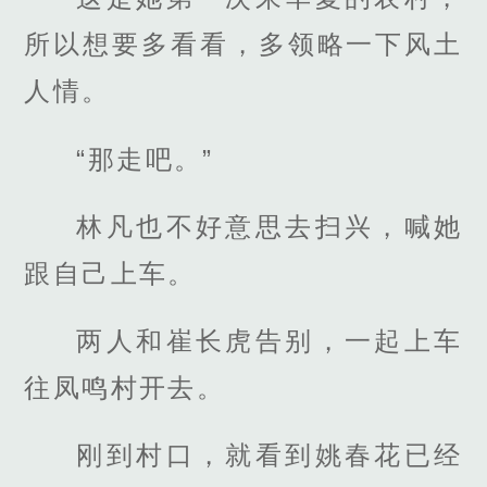
所以想要多看看，多领略一下风土
人情。
“那走吧。”
林凡也不好意思去扫兴，喊她
跟自己上车。
两人和崔长虎告别，一起上车
往凤鸣村开去。
刚到村口，就看到姚春花已经